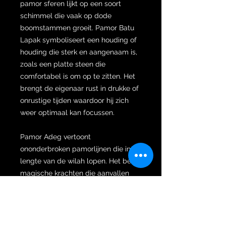
pamor sferen lijkt op een soort
schimmel die vaak op dode
boomstammen groeit. Pamor Batu
Lapak symboliseert een houding of
houding die sterk en aangenaam is,
zoals een platte steen die
comfortabel is om op te zitten. Het
brengt de eigenaar rust in drukke of
onrustige tijden waardoor hij zich
weer optimaal kan focussen.
Pamor Adeg vertoont
ononderbroken pamorlijnen die in de
lengte van de wilah lopen. Het bezit
magische krachten die aanvallen
van hekserij en zwarte magie af
kunnen weren daarnaast beschermt
het de eigenaar tegen
kwaadwillende personen. De