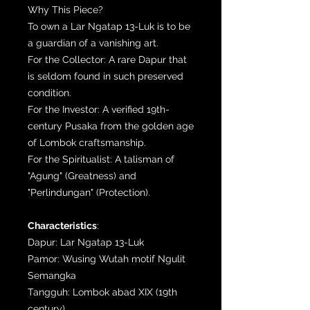
Why This Piece?
To own a Lar Ngatap 13-Luk is to be
a guardian of a vanishing art.
For the Collector: A rare Dapur that
is seldom found in such preserved
condition.
For the Investor: A verified 19th-
century Pusaka from the golden age
of Lombok craftsmanship.
For the Spiritualist: A talisman of
"Agung" (Greatness) and
"Perlindungan" (Protection).
Characteristics
:
Dapur: Lar Ngatap 13-Luk
Pamor: Wusing Wutah motif Ngulit
Semangka
Tangguh: Lombok abad XIX (19th
century)