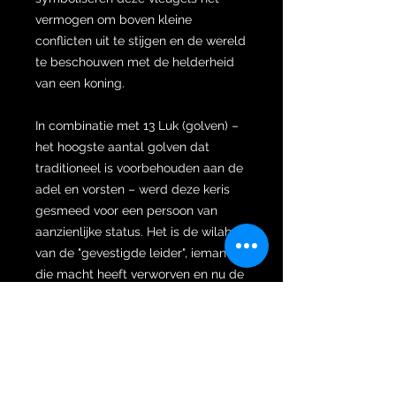
vermogen om boven kleine
conflicten uit te stijgen en de wereld
te beschouwen met de helderheid
van een koning.
In combinatie met 13 Luk (golven) –
het hoogste aantal golven dat
traditioneel is voorbehouden aan de
adel en vorsten – werd deze keris
gesmeed voor een persoon van
aanzienlijke status. Het is de wilah
van de "gevestigde leider", iemand
die macht heeft verworven en nu de
wijsheid zoekt om deze met
stabiliteit en gratie te behouden.
Adellijke sandangan (aankleding).