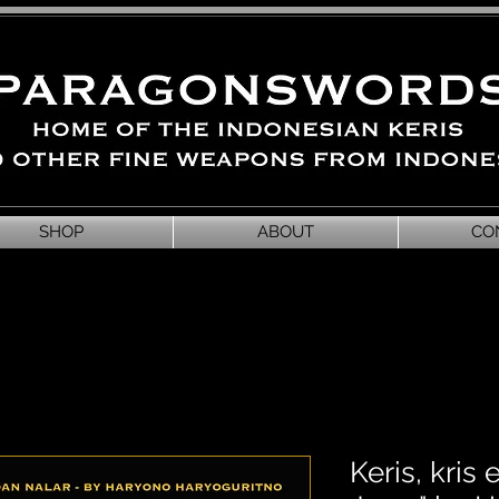
SHOP
ABOUT
CO
Keris, kris