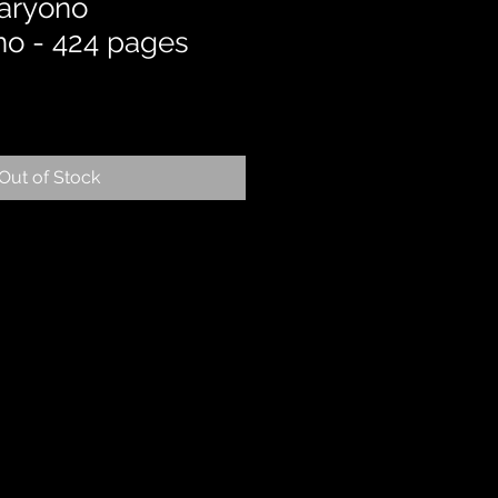
aryono
no - 424 pages
Out of Stock