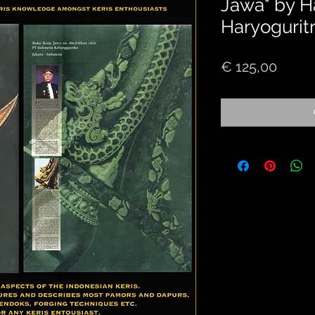
Jawa" by H
Haryogurit
Price
€ 125,00