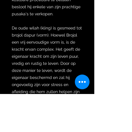
besloot hij enkele van zijn prachtige
pusaka's te verkopen.
De oude wilah (kling) is gesmeed tot
brojol dapur (vorm). Hoewel Brojol
een vrij eenvoudige vorm is, is de
kracht ervan complex. Het geeft de
eigenaar kracht om zijn leven puur,
vredig en rustig te leven. Door op
deze manier te leven, wordt de
eigenaar beschermd en zal hij
ongevoelig zijn voor stress en
afleiding die hem zullen helpen zijn
doelen in het leven te bereiken.
De wilah is verder gesmeed met een
complexe en verbluffende
pendarigan kebak pamor.