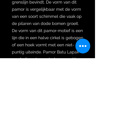
grenslijn bevindt. De vorm van dit
pamor is vergelijkbaar met de vorm
van een soort schimmel die vaak op
de pilaren van dode bomen groeit.
De vorm van dit pamor-motief is een
lijn die in een halve cirkel is gebogen
of een hoek vormt met een niet-
puntig uiteinde. Pamor Batu Lapak
symboliseert een sterke en prettige
houding, als een platte steen waar
je lekker op zit.
De afbeelding van pamor Wedi
Malelo wordt gevormd door kleine
ronde gelede bollejes langs de rand
van de kling en een ander
pamormotief in het
middengedeelte. In dit geval Beras
Wutah Halus. Pamor Wedi Malelo