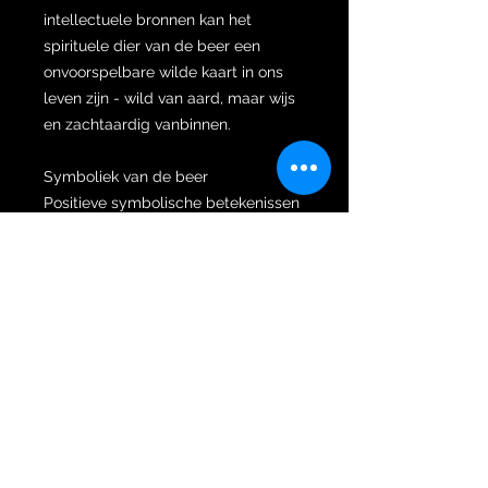
intellectuele bronnen kan het
spirituele dier van de beer een
onvoorspelbare wilde kaart in ons
leven zijn - wild van aard, maar wijs
en zachtaardig vanbinnen.
Symboliek van de beer
Positieve symbolische betekenissen
van de beer zijn onder andere:
Kracht en vertrouwen
Beschermende kracht
Moed
Moederlijke liefde en zorg
Genezing en bescherming
Affiniteit met eenzaamheid,
introspectie
Aarding