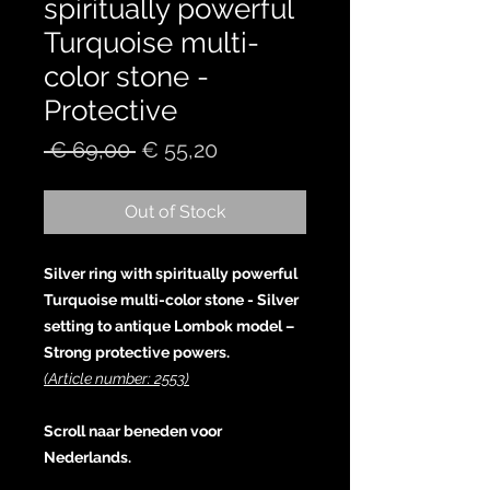
spiritually powerful
Turquoise multi-
color stone -
Protective
Regular
Sale
 € 69,00 
€ 55,20
Price
Price
Out of Stock
Silver ring with spiritually powerful
Turquoise multi-color stone - Silver
setting to antique Lombok model –
Strong protective powers.
(Article number: 2553)
Scroll naar beneden voor
Nederlands.