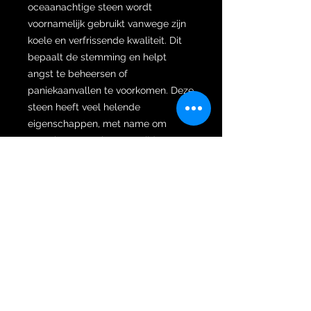
oceaanachtige steen wordt
voornamelijk gebruikt vanwege zijn
koele en verfrissende kwaliteit. Dit
bepaalt de stemming en helpt
angst te beheersen of
paniekaanvallen te voorkomen. Deze
steen heeft veel helende
eigenschappen, met name om
negatieve energie te verwijderen en
positieve gevoelens op te roepen.
Turquoise is een van de meest
populaire en oudste edelstenen die
al eeuwenlang wordt gebruikt. Het
wordt voornamelijk gebruikt voor
helende doeleinden omdat het een
grote spirituele waarde heeft.
De ring is gezet in een zware