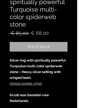
spiritually powerful
Turquoise multi-
color spiderweb
stone
Regular
Sale
 € 85,00 
€ 68,00
Price
Price
Out of Stock
Silver ring with spiritually powerful
Turquoise multi-color spiderweb
stone – Heavy silver setting with
winged heart.
(Article number: 2550)
Scroll naar beneden voor
Nederlands.