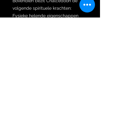
Bovendien bezit Chalcedoon de
volgende spirituele krachten:
Fysieke helende eigenschappen
Stimuleert de weefsels en organen
Verhoogt het libido
Detoxen
Chalcedoon doordringt het lichaam
met leven en licht door de krachten
van fysieke energie aan te roepen.
Het draait allemaal om het
stimuleren van de spieren, het
helpen van zuurstof om vrij te
stromen en het doorspoelen van uw
weefsels en organen met de beste
gezondheid. Voor iedereen die in de
problemen zit als het gaat om hun
seksuele energie, zal het kunnen
helpen. Deze steen wekt de