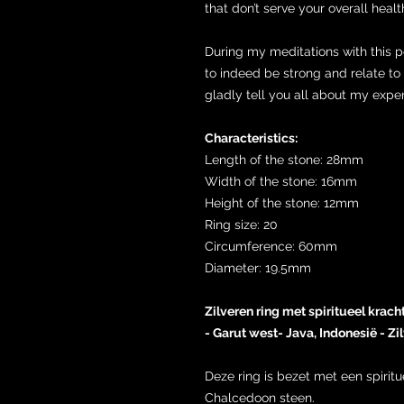
that don’t serve your overall hea
During my meditations with this po
to indeed be strong and relate to
gladly tell you all about my expe
Characteristics:
Length of the stone: 28mm
Width of the stone: 16mm
Height of the stone: 12mm
Ring size: 20
Circumference: 60mm
Diameter: 19.5mm
Zilveren ring met spiritueel kra
- Garut west- Java, Indonesië - Zi
Deze ring is bezet met een spiri
Chalcedoon steen.