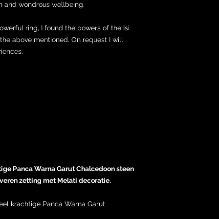
lth and wondrous wellbeing.
werful ring, I found the powers of the Isi
 the above mentioned. On request I will
riences.
chtige Panca Warna Garut Chalcedoon steen
lveren zetting met Melati decoratie.
tueel krachtige Panca Warna Garut