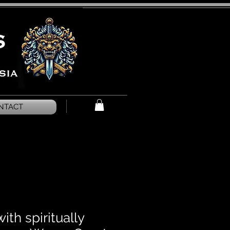
NTACT
with spiritually