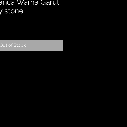
anca Warna Garut
y stone
Out of Stock