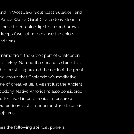
nd in West Java, Southeast Sulawesi, and
e Panca Warna Garut Chalcedony stone in
iations of deep blue, light blue and brown
e keeps fascinating because the colors
nditions.
ts name from the Greek port of Chalcedon
in Turkey. Named the speakers stone, this
to be strung around the neck of the great
ave known that Chalcedony’s meditative
of great value. It wasn’t just the Ancient
cedony, Native Americans also considered
s often used in ceremonies to ensure a
halcedony is still a popular stone to use in
sojourns.
s the following spiritual powers: