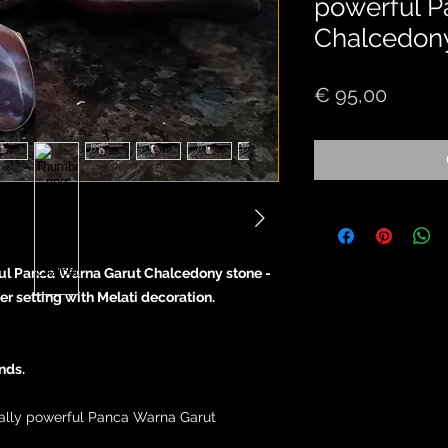
powerful P
Chalcedon
Price
€ 95,00
rful Panca Warna Garut Chalcedony stone -
er setting with Melati decoration.
nds.
ritually powerful Panca Warna Garut