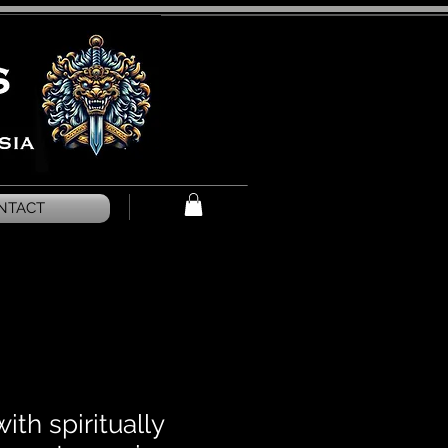
NTACT
with spiritually