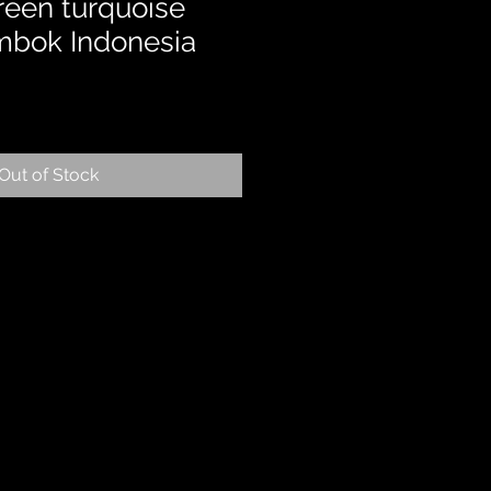
reen turquoise
mbok Indonesia
Out of Stock