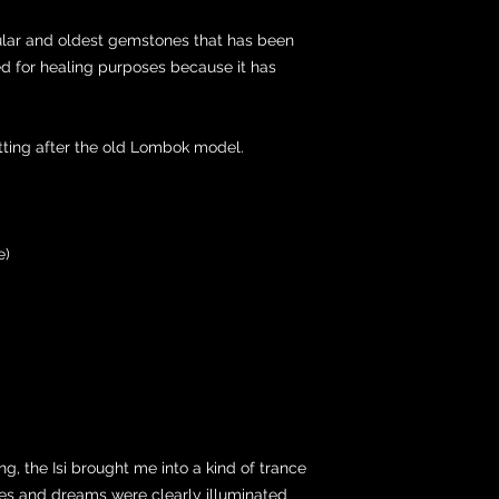
ular and oldest gemstones that has been
sed for healing purposes because it has
setting after the old Lombok model.
e)
ng, the Isi brought me into a kind of trance
es and dreams were clearly illuminated