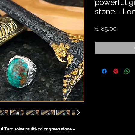
powerful g
stone - Lo
Price
€ 85,00
ful Turquoise multi-color green stone –