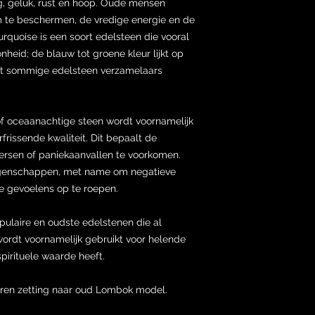
g, geluk, rust en hoop. Oude mensen
m te beschermen, de vredige energie en de
urquoise is een soort edelsteen die vooral
eid; de blauw tot groene kleur lijkt op
wat sommige edelsteen verzamelaars
of oceaanachtige steen wordt voornamelijk
frissende kwaliteit. Dit bepaalt de
ersen of paniekaanvallen te voorkomen.
eigenschappen, met name om negatieve
ve gevoelens op te roepen.
pulaire en oudste edelstenen die al
ordt voornamelijk gebruikt voor helende
pirituele waarde heeft.
veren zetting naar oud Lombok model.