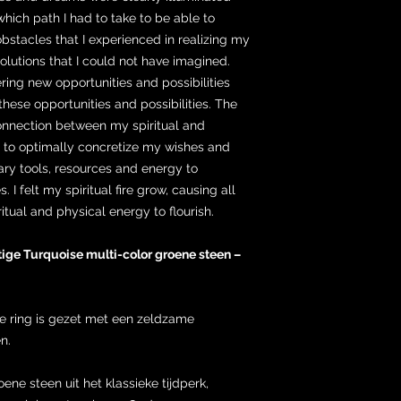
 which path I had to take to be able to
bstacles that I experienced in realizing my
 solutions that I could not have imagined.
ering new opportunities and possibilities
 these opportunities and possibilities. The
connection between my spiritual and
e to optimally concretize my wishes and
ary tools, resources and energy to
 I felt my spiritual fire grow, causing all
tual and physical energy to flourish.
htige Turquoise multi-color groene steen –
ge ring is gezet met een zeldzame
n.
ne steen uit het klassieke tijdperk,