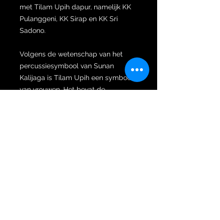
met Tilam Upih dapur, namelijk KK
Pulanggeni, KK Sirap en KK Sri
Sadono.
Volgens de wetenschap van het
percussiesymbool van Sunan
Kalijaga is Tilam Upih een symbool
van vrouwen. Het bevat de
betekenis van Pasemon als iemand
die van zijn keris heeft gehouden,
zijn houding is als een persoon die
van een vrouw houdt die een garwa
wordt, waar het geheugen van zijn
geest altijd op hem is gefixeerd.
Zoals een soldaat die zijn
vuurwapen als een tweede vrouw
beschouwt, want een Javaanse keris
is als een tweede vrouw die