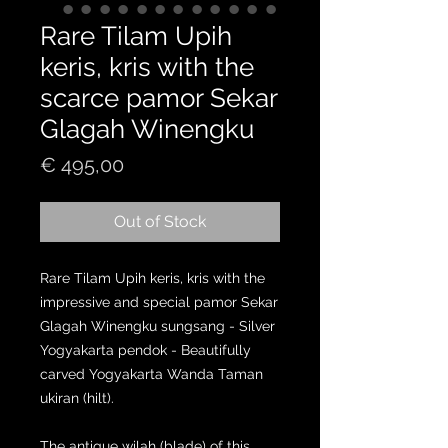
Rare Tilam Upih
keris, kris with the
scarce pamor Sekar
Glagah Winengku
Price
€ 495,00
Out of Stock
Rare Tilam Upih keris, kris with the
impressive and special pamor Sekar
Glagah Winengku sungsang - Silver
Yogyakarta pendok - Beautifully
carved Yogyakarta Wanda Taman
ukiran (hilt).
The antique wilah (blade) of this