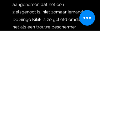
aangenomen dat het een
zielsgenoot is, niet zomaar iemand.
De Singo Kikik is zo geliefd omdat
het als een trouwe beschermer
Yudhishthira begeleide tijdens zijn
barre en gevaarlijke tocht om de top
van Mahameru te beklimmen. Aan
het begin van zijn tocht werd hij
vergezeld door zijn vier broers die
snel afvielen omdat zij de
beproevingen niet konden
doorstaan. Alleen de trouwe Kikik
bleef Yudhishthira begeleiden en
beschermen zodat hij zijn tocht met
success kon voltooien.
Verder is de wilah gesmeed met
een Ganja wilut (gegolfde Ganja) en
het zeldzame en moeilijk te smeden