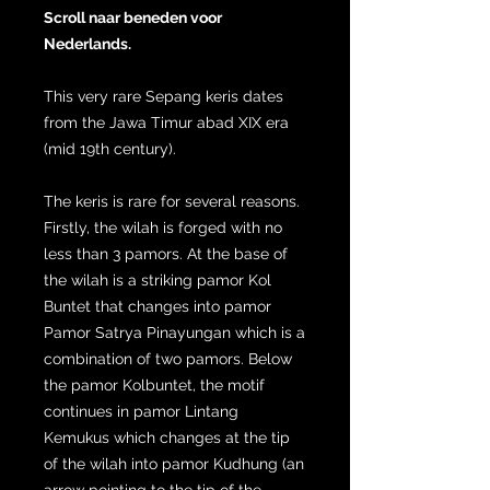
Scroll naar beneden voor
Nederlands.
This very rare Sepang keris dates
from the Jawa Timur abad XIX era
(mid 19th century).
The keris is rare for several reasons.
Firstly, the wilah is forged with no
less than 3 pamors. At the base of
the wilah is a striking pamor Kol
Buntet that changes into pamor
Pamor Satrya Pinayungan which is a
combination of two pamors. Below
the pamor Kolbuntet, the motif
continues in pamor Lintang
Kemukus which changes at the tip
of the wilah into pamor Kudhung (an
arrow pointing to the tip of the