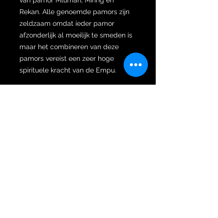
Rekan. Alle genoemde pamors zijn
zeldzaam omdat ieder pamor
afzonderlijk al moeilijk te smeden is
maar het combineren van deze
pamors vereist een zeer hoge
spirituele kracht van de Empu.
Naast de zeldzame pamors is de
wilah gesmeed naar het minstens zo
zeldzame Sepang dapur (vorm).
Sepang is een vorm van rechte keris
dhapur. De vorm van de gandik, die
bijna symmetrisch is naar rechts en
links, is een symbool van
gendergelijkheid en het
belangrijkste van de aard van Adam
en Eva om aan elkaar te geven en te
ontvangen voor een man en vrouw,