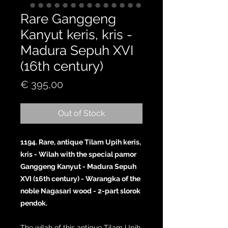
Rare Ganggeng
Kanyut keris, kris -
Madura Sepuh XVI
(16th century)
Price
€ 395,00
Out of Stock
1194. Rare, antique Tilam Upih keris,
kris - Wilah with the special pamor
Ganggeng Kanyut - Madura Sepuh
XVI (16th century) - Warangka of the
noble Nagasari wood - 2-part slorok
pendok.
The wilah of this antique Tilam Upih