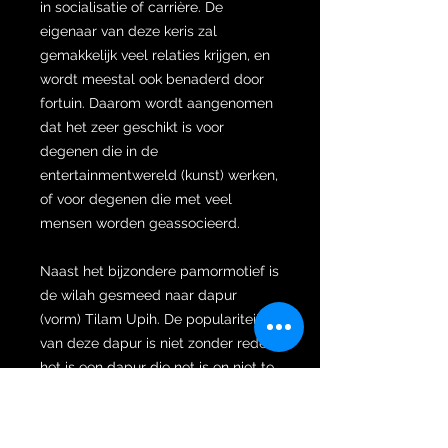
in socialisatie of carrière. De
eigenaar van deze keris zal
gemakkelijk veel relaties krijgen, en
wordt meestal ook benaderd door
fortuin. Daarom wordt aangenomen
dat het zeer geschikt is voor
degenen die in de
entertainmentwereld (kunst) werken,
of voor degenen die met veel
mensen worden geassocieerd.
Naast het bijzondere pamormotief is
de wilah gesmeed naar dapur
(vorm) Tilam Upih. De populariteit
van deze dapur is niet zonder reden,
het is een dapur die net is en niet te
druk, waardoor veel mensen bereid
zijn om het te dragen. Aan de
andere kant is er tot nu toe een sterk