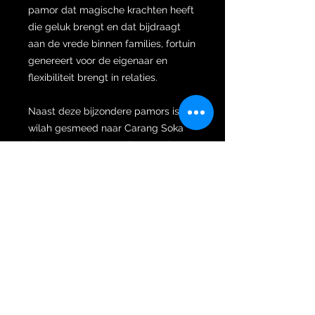
pamor dat magische krachten heeft
die geluk brengt en dat bijdraagt
aan de vrede binnen families, fortuin
genereert voor de eigenaar en
flexibiliteit brengt in relaties.
Naast deze bijzondere pamors is de
wilah gesmeed naar Carang Soka
dapur (vorm). Carang is een tak van
een boom die, hoewel klein maar
groot in aantal, de boom weelderig
doet lijken, terwijl Soka een opname
is uit Ashoka, afgeleid van het
Sanskriet; Shoka (verdrietig) en A
(nee) dus dat betekent dat de
asoka-bloem de bloem is van de
verlosser/ tegengif voor verdriet.
Soka / asoka is een populaire
sierplant vanwege zijn unieke