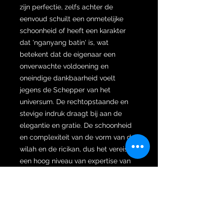
zijn perfectie, zelfs achter de
eenvoud schuilt een onmetelijke
schoonheid of heeft een karakter
dat 'nganyang batin' is, wat
betekent dat de eigenaar een
onverwachte voldoening en
oneindige dankbaarheid voelt
jegens de Schepper van het
universum. De rechtopstaande en
stevige indruk draagt bij aan de
elegantie en gratie. De schoonheid
en complexiteit van de vorm van de
wilah en de ricikan, dus het vereist
een hoog niveau van expertise van
de Empu om het te kunnen
realiseren.
Verder is de wilah gesmeed met
een opvallende versie van pamor