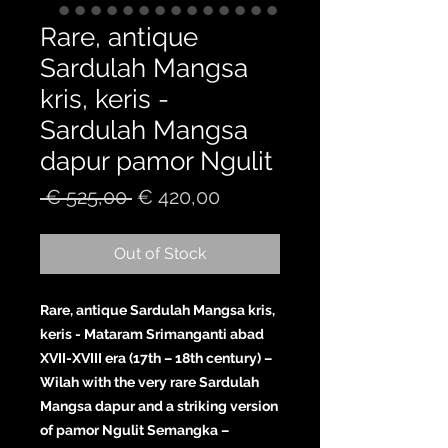
Rare, antique
Sardulah Mangsa
kris, keris -
Sardulah Mangsa
dapur pamor Ngulit
Regular
Sale
 € 525,00 
€ 420,00
Price
Price
Out of Stock
Rare, antique Sardulah Mangsa kris,
keris - Mataram Srimanganti abad
XVII-XVIII era (17th – 18th century) –
Wilah with the very rare Sardulah
Mangsa dapur and a striking version
of pamor Ngulit Semangka –