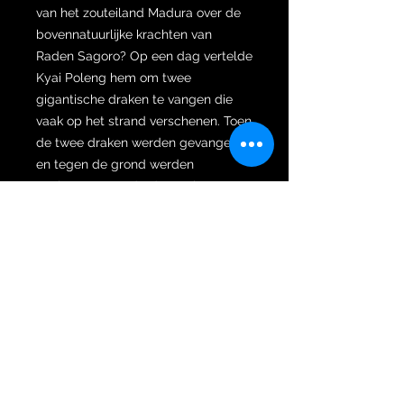
van het zouteiland Madura over de
bovennatuurlijke krachten van
Raden Sagoro? Op een dag vertelde
Kyai Poleng hem om twee
gigantische draken te vangen die
vaak op het strand verschenen. Toen
de twee draken werden gevangen
en tegen de grond werden
geslagen, veranderden ze in twee
speren, Nenggolo en Alugoro. Kyai
Poleng beval vervolgens dat de
speer van Aluqoro thuis moest
worden gehouden. Terwijl Nenggolo
altijd overal naartoe moet worden
gedragen, vooral tijdens oorlog.
Om een ​​lang verhaal kort te maken,
Raden Sagoro met Nenggolo de
magische speer, slaagde er eindelijk