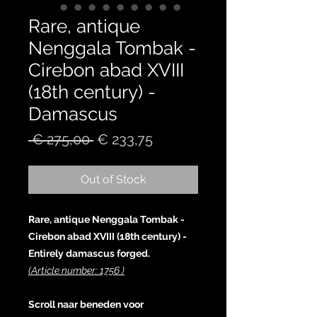
Rare, antique
Nenggala Tombak -
Cirebon abad XVIII
(18th century) -
Damascus
Regular
Sale
 € 275,00 
€ 233,75
Price
Price
Out of Stock
Rare, antique Nenggala Tombak -
Cirebon abad XVIII (18th century) -
Entirely damascus forged.
(Article number: 1756 )
Scroll naar beneden voor