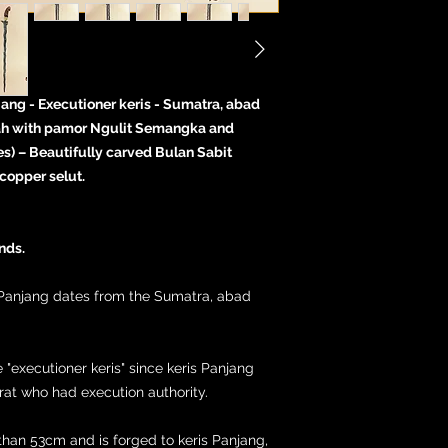
jang - Executioner keris - Sumatra, abad
lah with pamor Ngulit Semangka and
s) – Beautifully carved Bulan Sabit
 copper selut.
nds.
s Panjang dates from the Sumatra, abad
 "executioner keris" since keris Panjang
rat who had execution authority.
than 53cm and is forged to keris Panjang,