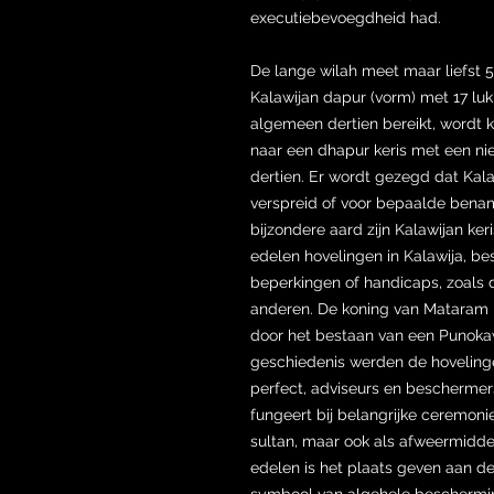
executiebevoegdheid had.
De lange wilah meet maar liefst 
Kalawijan dapur (vorm) met 17 luk (
algemeen dertien bereikt, wordt k
naar een dhapur keris met een ni
dertien. Er wordt gezegd dat Kalaw
verspreid of voor bepaalde bena
bijzondere aard zijn Kalawijan ke
edelen hovelingen in Kalawija, b
beperkingen of handicaps, zoals 
anderen. De koning van Mataram b
door het bestaan van een Punokaw
geschiedenis werden de hovelingen
perfect, adviseurs en beschermer
fungeert bij belangrijke ceremoni
sultan, maar ook als afweermiddel
edelen is het plaats geven aan d
symbool van algehele beschermin