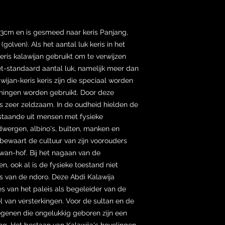
53cm en is gesmeed naar keris Panjang,
golven). Als het aantal luk keris in het
eris kalawijan gebruikt om te verwijzen
et-standaard aantal luk, namelijk meer dan
ijan-keris keris zijn die speciaal worden
mingen worden gebruikt. Door deze
ris zeer zeldzaam. In de oudheid hielden de
estaande uit mensen met fysieke
dwergen, albino's, bulten, manken en
ewaart de cultuur van zijn voorouders
an-hof. Bij het nagaan van de
, ook al is de fysieke toestand niet
s van de ndoro. Deze Abdi Kalawija
es van het paleis als begeleider van de
 van versterkingen. Voor de sultan en de
egenen die ongelukkig geboren zijn een
g. Het bestaan van Kalawija's hovelingen