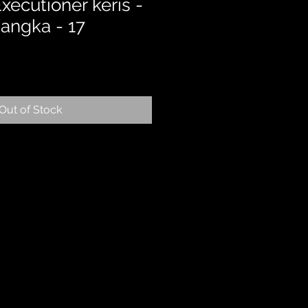
xecutioner keris -
angka - 17
Out of Stock