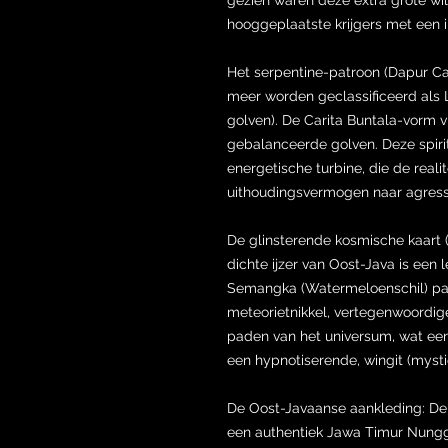
hooggeplaatste krijgers met een i
Het serpentine-patroon (Dapur Car
meer worden geclassificeerd als
golven). De Carita Buntala-vorm vl
gebalanceerde golven. Deze spiri
energetische turbine, die de realit
uithoudingsvermogen naar agress
De glinsterende kosmische kaart 
dichte ijzer van Oost-Java is een 
Semangka (Watermeloenschil) pa
meteorietnikkel, vertegenwoordi
paden van het universum, wat een 
een hypnotiserende, wingit (mystie
De Oost-Javaanse aankleding: De
een authentiek Jawa Timur Nungg