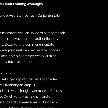
a Timur Ladrang warangka.
7e-eeuwse Blambangan Carita Buntala
en meesterwerk van Javaans aristocratisch
 oorlogsvoering: een authentieke, 17e-
s. Deze keris is een monumentale
ankelijke geest van het laatste hindoe-
-Java combineert met een oversized
e 15-luk architectuur.
eesterwerk
Pusaka getuigt van het legendarische,
de Blambangan empus:
et een wilah lengte van maar liefst 43,5
el Corok keris – aanzienlijk groter,
tandaard Javaanse keris. Historisch
lahs uitsluitend voorbehouden aan