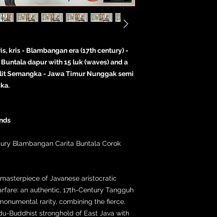
is, kris - Blambangan era (17th century) -
 Buntala dapur with 15 luk (waves) and a
ulit Semangka - Jawa Timur Nunggak semi
ka.
ands
ntury Blambangan Carita Buntala Corok
masterpiece of Javanese aristocratic
rfare: an authentic, 17th-Century Tangguh
monumental rarity, combining the fierce,
indu-Buddhist stronghold of East Java with