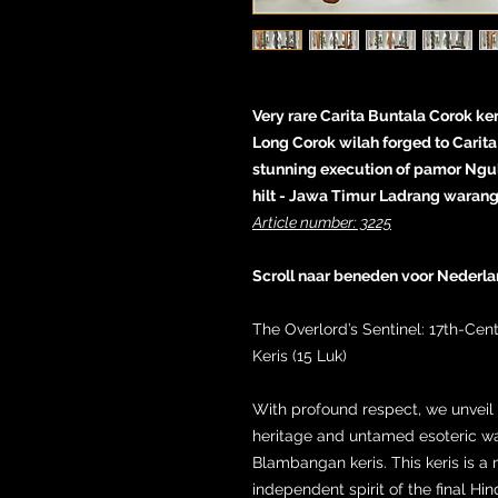
Very rare Carita Buntala Corok ker
Long Corok wilah forged to Carita
stunning execution of pamor Ng
hilt - Jawa Timur Ladrang warang
Article number: 3225
Scroll naar beneden voor Nederl
The Overlord’s Sentinel: 17th-Ce
Keris (15 Luk)
With profound respect, we unveil 
heritage and untamed esoteric wa
Blambangan keris. This keris is a 
independent spirit of the final H