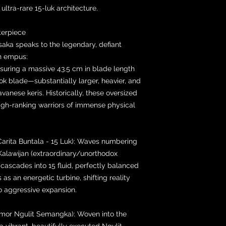
ltra-rare 15-luk architecture.
terpiece
usaka speaks to the legendary, defiant
n empus:
uring a massive 43.5 cm in blade length
Corok blade—substantially larger, heavier, and
anese keris. Historically, these oversized
high-ranking warriors of immense physical
Carita Buntala - 15 Luk): Waves numbering
 Kalawijan (extraordinary/unorthodox
cascades into 15 fluid, perfectly balanced
s an energetic turbine, shifting reality
o aggressive expansion.
or Ngulit Semangka): Woven into the
a vibrant, beautifully executed Ngulit