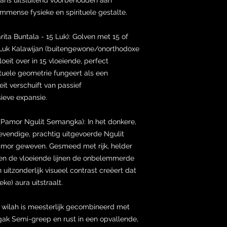
mmense fysieke en spirituele gestalte.
ita Buntala - 15 Luk): Golven met 15 of
 Luk Kalawijan (buitengewone/onorthodoxe
oeit over in 15 vloeiende, perfect
tuele geometrie fungeert als een
eit verschuift van passief
ieve expansie.
(Pamor Ngulit Semangka): In het donkere,
levendige, prachtig uitgevoerde Ngulit
mor geweven. Gesmeed met rijk, helder
gen de vloeiende lijnen de onbelemmerde
uitzonderlijk visueel contrast creëert dat
ke) aura uitstraalt.
 wilah is meesterlijk gecombineerd met
ak Semi-greep en rust in een opvallende,