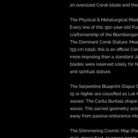
an oversized Corok blade and the u
The Physical & Metallurgical Mas
Every line of this 350-year-old P
craftsmanship of the Blambanga
The Dominant Corok Stature: Meas
(59 cm total), this is an official 
more imposing than a standard Jav
blades were reserved solely for 
and spiritual stature.
The Serpentine Blueprint (Dapur 
15 or higher are classified as Luk
waves). The Carita Buntala shape 
waves. This sacred geometry acts a
away from passive endurance int
The Shimmering Cosmic Map (Pam
dark, dense East Javanese iron is 