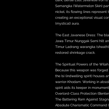
Semangka (Watermelon Skin) pamor
nickel, its flowing lines represen
creating an exceptional visual con
(mystical) aura.
The East Javanese Dress: The blad
Jawa Timur Nunggak Semi hilt and
Timur Ladrang warangka (sheath).
restored shrinkage crack.
The Spiritual Powers of the Wil
Because this weapon was forged 
the Isi (indwelling spirit) houses 
warrior-Khodam. Working in absolut
spirit aids its keeper in monumen
Overlord-Class Protection (Bente
The Battering Ram Against Stagn
Absolute Charismatic Command 