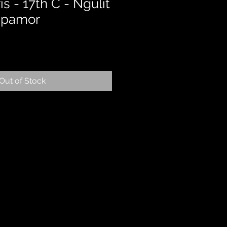
ris - 17th C - Ngulit
 pamor
Out of Stock