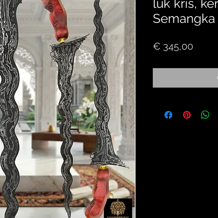
luk kris, ke
Semangka
Price
€ 345,00