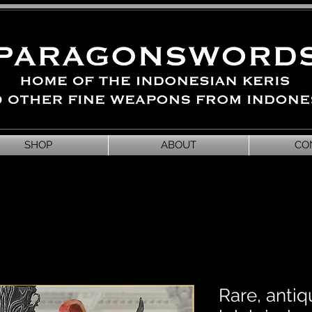
SHOP
ABOUT
CO
Rare, antiq