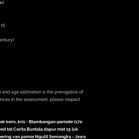
i)
 15
entury)
 and age estimation is the prerogative of
ences in the assessment, please respect
ok keris, kris - Blambangan-periode (17e
d tot Carita Buntala dapur met 15 luk
voering van pamor Ngulit Semangka - Jawa