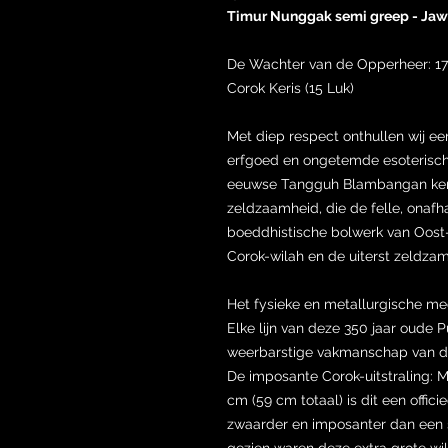
Timur Nunggak semi greep - Jaw
De Wachter van de Opperheer: 1
Corok Keris (15 Luk)
Met diep respect onthullen wij e
erfgoed en ongetemde esoterische
eeuwse Tangguh Blambangan keri
zeldzaamheid, die de felle, onafh
boeddhistische bolwerk van Oost
Corok-wilah en de uiterst zeldzam
Het fysieke en metallurgische m
Elke lijn van deze 350 jaar oude 
weerbarstige vakmanschap van 
De imposante Corok-uitstraling: M
cm (59 cm totaal) is dit een officie
zwaarder en imposanter dan een s
gezien waren deze extra grote wi