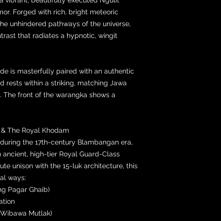
. Forged with rich, bright meteoric
t the unhindered pathways of the universe,
trast that radiates a hypnotic, wingit
e is masterfully paired with an authentic
 rests within a striking, matching Jawa
 The front of the warangka shows a
ah & The Royal Khodam
during the 17th-century Blambangan era,
an ancient, high-tier Royal Guard-Class
e unison with the 15-luk architecture, this
tal ways:
ng Pagar Ghaib)
ation
(Wibawa Mutlak)