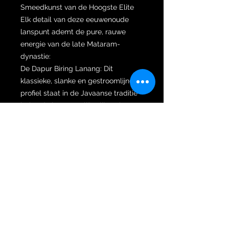
Smeedkunst van de Hoogste Elite
Elk detail van deze eeuwenoude
lanspunt ademt de pure, rauwe
energie van de late Mataram-
dynastie:
De Dapur Biring Lanang: Dit
klassieke, slanke en gestroomlijnde
profiel staat in de Javaanse traditie
bekend als 'mannelijk, vlijmscherp
en doelgericht'. Het is een vorm die
direct associeert met de absolute
wil om te overwinnen. De wilah heeft
een diepe, spiritueel geladen patina
(wingit) en een massieve, zware
structuur.
Het Unieke Dubbele Pamor (Dwi
Pamor): Wat deze tombak werkelijk
uniek maakt voor verzamelaars en
esoterici, is de gelijktijdige