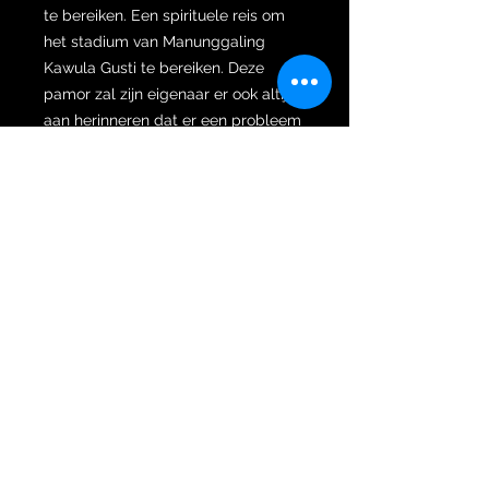
te bereiken. Een spirituele reis om
het stadium van Manunggaling
Kawula Gusti te bereiken. Deze
pamor zal zijn eigenaar er ook altijd
aan herinneren dat er een probleem
in het leven is dat onze stappen
verstrikt, waardoor anticipatie en
onmiddellijke oplossing nodig zijn.
Evenzo, als het op werk aankomt,
verspil geen tijd (discipline).
Verder is de wilah gesmeed tot
Brojol dapur. De filosofie van dapur
Brojol kris, net als een pasgeboren
baby, heeft niets anders dan zich
over te geven aan zijn moeder, zo
geven wij ons over aan de spirituele
kracht van de almachtige. In feite
worden we met die geboorte