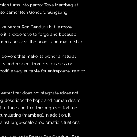
hich turns into pamor Toya Mambeg at
 into pamor Ron Genduru Sungsang.
like pamor Ron Genduru but is more
e it is expensive to forge and because
 empu’s possess the power and mastership
l powers that make its owner a natural
rity and respect from his business or
tif is very suitable for entrepreneurs with
ater that does not stagnate (does not
g describes the hope and human desire
 fortune and that the acquired fortune
umulating (mambeg). In addition, it
ainst large-scale problematic situations.
ery similar to Pamor Ron Genduru. The