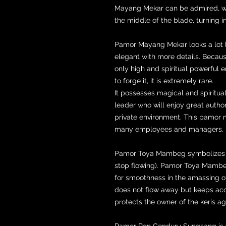
Mayang Mekar can be admired, w
the middle of the blade, turning
Pamor Mayang Mekar looks a lot 
elegant with more details. Becaus
only high and spiritual powerful
to forge it, it is extremely rare.
It possesses magical and spiritua
leader who will enjoy great autho
private environment. This pamor mo
many employees and managers.
Pamor Toya Mambeg symbolizes w
stop flowing). Pamor Toya Mambe
for smoothness in the amassing of
does not flow away but keeps acc
protects the owner of the keris ag
Pamor Ron Genduru Sungsang is v