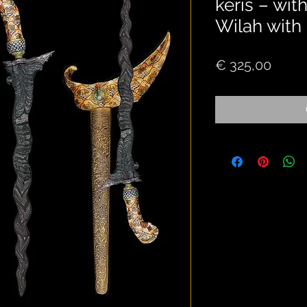
keris – wit
Wilah with
Price
€ 325,00