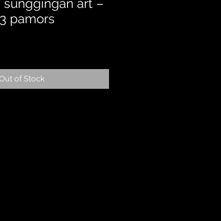
h sunggingan art –
 3 pamors
Out of Stock