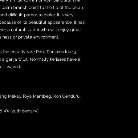
e palm branch point to the tip of the wilah.
nd difficult pamor to make. It is very
ecause of its beautiful appearance. It has
er a natural leader who will enjoy great
siness or private environment.
o the equally rare Panji Paniwen luk 13
s a ganja wilut. Normally kerisses have a
ja is waved.
yang Mekar, Toya Mambeg, Ron Genduru
 XX (20th century)