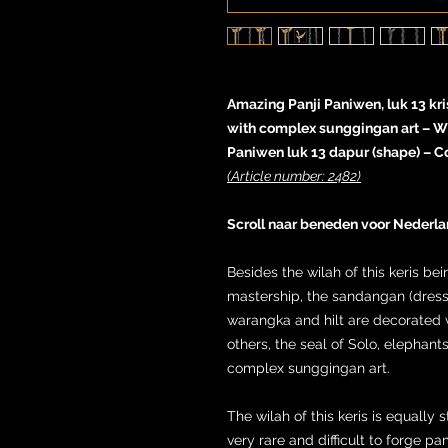
Amazing Panji Paniwen, luk 13 kri
with complex sunggingan art – Wil
Paniwen luk 13 dapur (shape) – 
(Article number: 2482)
Scroll naar beneden voor Nederla
Besides the wilah of this keris bei
mastership, the sandangan (dress)
warangka and hilt are decorated
others, the seal of Solo, elephant
complex sunggingan art.
The wilah of this keris is equally s
very rare and difficult to forge p