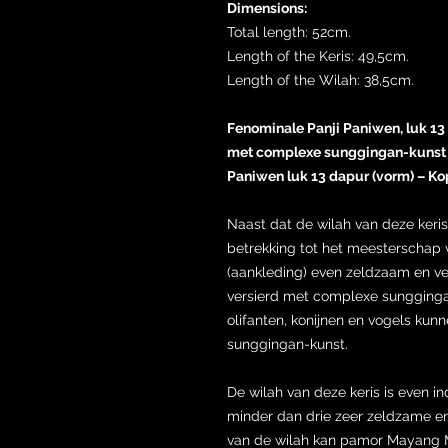
Dimensions:
Total length: 52cm.
Length of the Keris: 49,5cm.
Length of the Wilah: 38,5cm.
Fenominale Panji Paniwen, luk 13 
met complexe sunggingan-kunst – 
Paniwen luk 13 dapur (vorm) – K
Naast dat de wilah van deze keri
betrekking tot het meesterschap
(aankleding) even zeldzaam en ve
versierd met complexe sungginga
olifanten, konijnen en vogels k
sunggingan-kunst.
De wilah van deze keris is even 
minder dan drie zeer zeldzame en
van de wilah kan pamor Mayang M