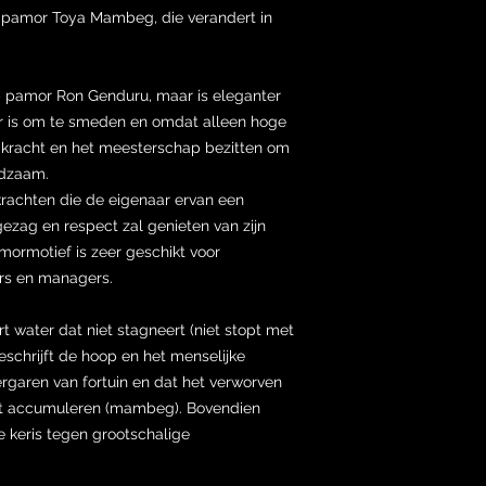
n pamor Toya Mambeg, die verandert in
p pamor Ron Genduru, maar is eleganter
r is om te smeden en omdat alleen hoge
e kracht en het meesterschap bezitten om
ldzaam.
krachten die de eigenaar ervan een
gezag en respect zal genieten van zijn
amormotief is zeer geschikt voor
rs en managers.
water dat niet stagneert (niet stopt met
chrijft de hoop en het menselijke
ergaren van fortuin en dat het verworven
jft accumuleren (mambeg). Bovendien
 keris tegen grootschalige