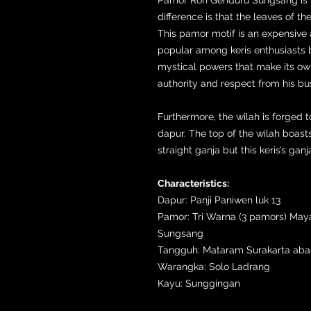
difference is that the leaves of th
This pamor motif is an expensive a
popular among keris enthusiasts b
mystical powers that make its own
authority and respect from his bu
Furthermore, the wilah is forged t
dapur. The top of the wilah boast
straight ganja but this keris’s gan
Characteristics:
Dapur: Panji Paniwen luk 13
Pamor: Tri Warna (3 pamors) Ma
Sungsang
Tangguh: Mataram Surakarta abad
Warangka: Solo Ladrang
Kayu: Sunggingan