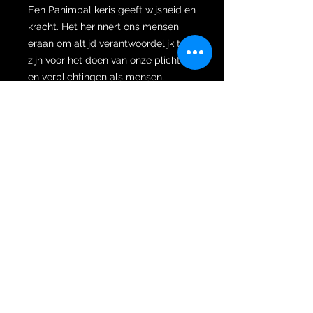
Een Panimbal keris geeft wijsheid en
kracht. Het herinnert ons mensen
eraan om altijd verantwoordelijk te
zijn voor het doen van onze plichten
en verplichtingen als mensen,
namelijk plichten en verplichtingen
jegens anderen. Er wordt
aangenomen dat een Panimbal keris
de krachten van andere kerissen
trekt om de eigenaar te helpen.
Verder is de wilah gesmeed met
Kelengan pamor. Keleng keris
behoren tot het element aarde. Het
element aarde wordt geproduceerd
door vuur, water en lucht. Gaia, de
aarde, is een levend organisme,
geperfectioneerd door de bolvorm
die we vanuit de ruimte kunnen zien.