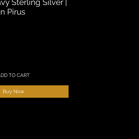
vy Sterling Silver |
n Pirus
ADD TO CART
Buy Now