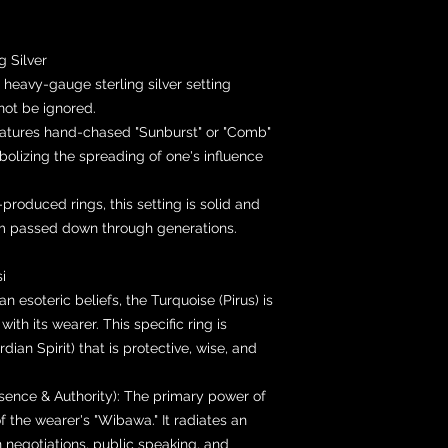
g Silver
 heavy-gauge sterling silver setting
not be ignored.
eatures hand-chased "Sunburst" or "Comb"
olizing the spreading of one's influence
roduced rings, this setting is solid and
oom passed down through generations.
i
an esoteric beliefs, the Turquoise (Pirus) is
ith its wearer. This specific ring is
an Spirit) that is protective, wise, and
nce & Authority): The primary power of
of the wearer's "Wibawa." It radiates an
negotiations, public speaking, and