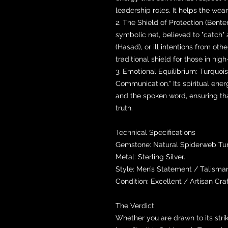
leadership roles. It helps the wea
2. The Shield of Protection (Bente
symbolic net, believed to "catch"
(Hasad), or ill intentions from oth
traditional shield for those in hi
3. Emotional Equilibrium: Turquois
Communication." Its spiritual ene
and the spoken word, ensuring th
truth.
Technical Specifications
Gemstone: Natural Spiderweb Turq
Metal: Sterling Silver.
Style: Men’s Statement / Talisman
Condition: Excellent / Artisan Cra
The Verdict
Whether you are drawn to its striki