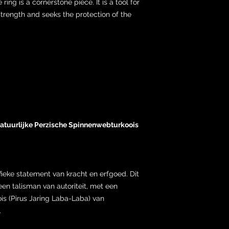
ring is a cornerstone piece. It is a tool for
rength and seeks the protection of the
atuurlijke Perzische Spinnenwebturkoois
fieke statement van kracht en erfgoed. Dit
 een talisman van autoriteit, met een
s (Pirus Jaring Laba-Laba) van
.