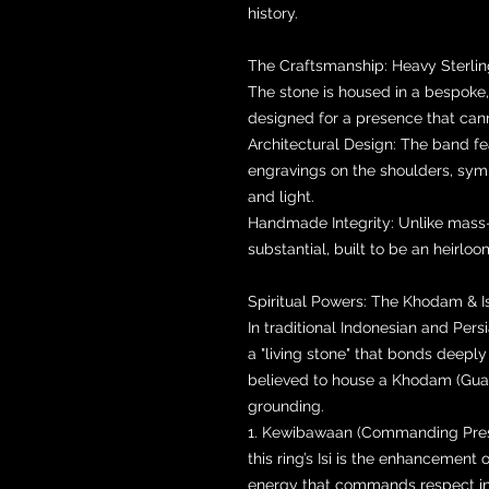
history.
The Craftsmanship: Heavy Sterlin
The stone is housed in a bespoke,
designed for a presence that can
Architectural Design: The band f
engravings on the shoulders, symb
and light.
Handmade Integrity: Unlike mass-p
substantial, built to be an heirl
Spiritual Powers: The Khodam & Is
In traditional Indonesian and Persi
a "living stone" that bonds deeply w
believed to house a Khodam (Guardi
grounding.
1. Kewibawaan (Commanding Prese
this ring’s Isi is the enhancement 
energy that commands respect in 