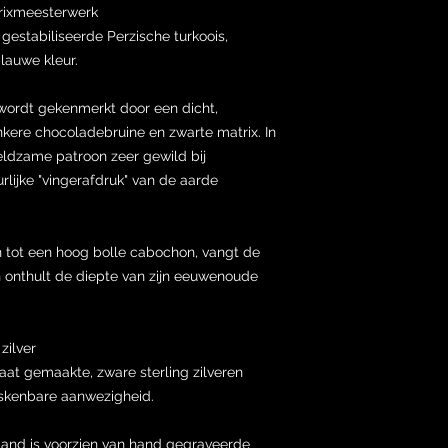
rixmeesterwerk
 gestabiliseerde Perzische turkoois,
lauwe kleur.
wordt gekenmerkt door een dicht,
kere chocoladebruine en zwarte matrix. In
eldzame patroon zeer gewild bij
lijke "vingerafdruk" van de aarde
 tot een hoog bolle cabochon, vangt de
en onthult de diepte van zijn eeuwenoude
zilver
aat gemaakte, zware sterling zilveren
iskenbare aanwezigheid.
band is voorzien van hand gegraveerde