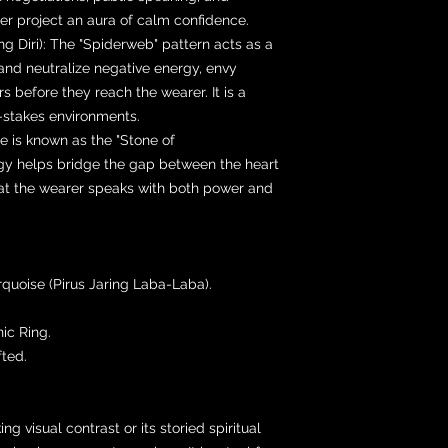
rer project an aura of calm confidence.
ng Diri): The "Spiderweb" pattern acts as a
 and neutralize negative energy, envy
ers before they reach the wearer. It is a
gh-stakes environments.
e is known as the "Stone of
rgy helps bridge the gap between the heart
at the wearer speaks with both power and
uoise (Pirus Jaring Laba-Laba).
ic Ring.
fted.
ng visual contrast or its storied spiritual