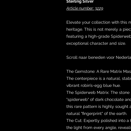
Sterling Silver
Article number: 3229
Elevate your collection with this
heritage. This is not merely a piece
featuring a high-grade Spiderweb
exceptional character and size.
Scroll naar beneden voor Nederl
The Gemstone: A Rare Matrix Mas
The centerpiece is a natural, stab
vibrant robin’s-egg blue hue.
The Spiderweb Matrix: The stone i
"spiderweb" of dark chocolate and
this rare pattern is highly sought 
natural "fingerprint" of the earth.
The Cut: Expertly polished into 
the light from every angle, reveal