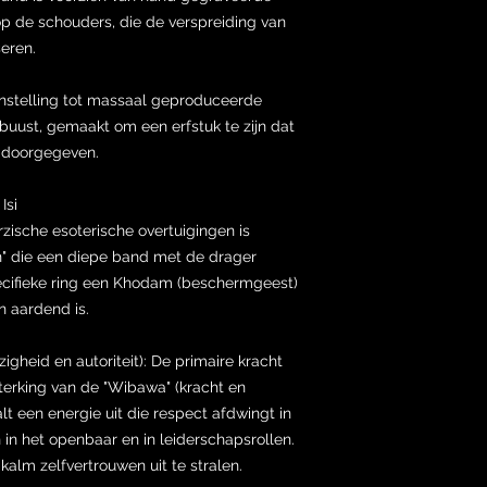
op de schouders, die de verspreiding van
eren.
enstelling tot massaal geproduceerde
buust, gemaakt om een ​​erfstuk te zijn dat
t doorgegeven.
Isi
rzische esoterische overtuigingen is
en" die een diepe band met de drager
ecifieke ring een Khodam (beschermgeest)
n aardend is.
heid en autoriteit): De primaire kracht
sterking van de "Wibawa" (kracht en
alt een energie uit die respect afdwingt in
 in het openbaar en in leiderschapsrollen.
kalm zelfvertrouwen uit te stralen.