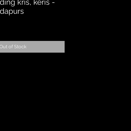
ing kris, keris -
 dapurs
Out of Stock