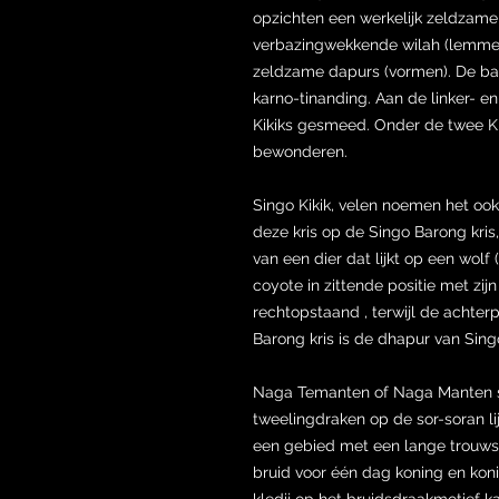
opzichten een werkelijk zeldzame 
verbazingwekkende wilah (lemme
zeldzame dapurs (vormen). De basi
karno-tinanding. Aan de linker- en
Kikiks gesmeed. Onder de twee K
bewonderen.
Singo Kikik, velen noemen het ook 
deze kris op de Singo Barong kris
van een dier dat lijkt op een wolf
coyote in zittende positie met zijn
rechtopstaand , terwijl de achter
Barong kris is de dhapur van Singo
Naga Temanten of Naga Manten s
tweelingdraken op de sor-soran lij
een gebied met een lange trouwst
bruid voor één dag koning en koni
kledij op het bruidsdraakmotief 