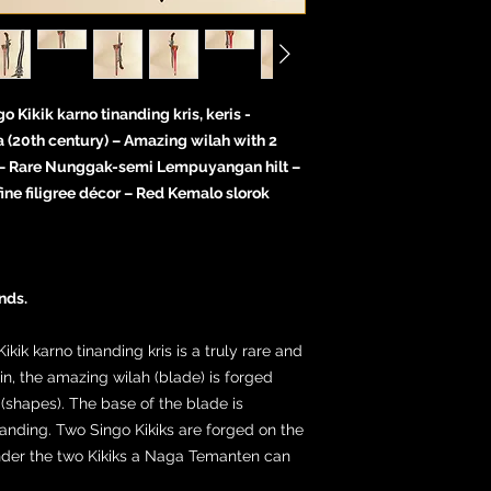
Kikik karno tinanding kris, keris -
(20th century) – Amazing wilah with 2
 – Rare Nunggak-semi Lempuyangan hilt –
ne filigree décor – Red Kemalo slorok
nds.
ik karno tinanding kris is a truly rare and
gin, the amazing wilah (blade) is forged
 (shapes). The base of the blade is
nanding. Two Singo Kikiks are forged on the
 Under the two Kikiks a Naga Temanten can