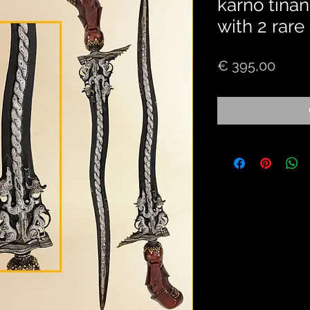
karno tinand
with 2 rare
Price
€ 395,00