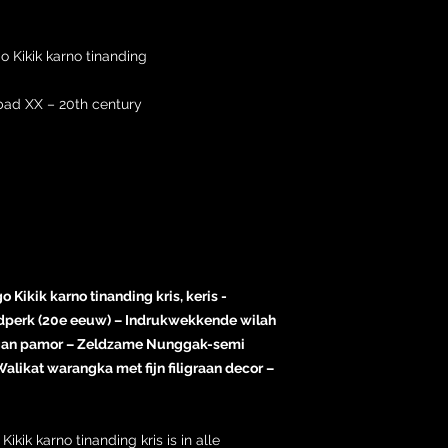
 Kikik karno tinanding
ad XX – 20th century
ikik karno tinanding kris, keris -
dperk (20e eeuw) – Indrukwekkende wilah
ngan pamor – Zeldzame Nunggak-semi
ikat warangka met fijn filigraan decor –
ik karno tinanding kris is in alle