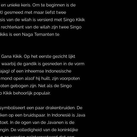
en unieke keris. Om te beginnen is de
t) gesmeed met maar liefst twee
s van de wilah is versierd met Singo Kikik
 rechterkant van de wilah zijn twee Singo
ikiks is een Naga Temanten te
Gana Kikik. Op het eerste gezicht lijkt
, waarbij de gandik is gesneden in de vorm
 (ajag) of een inheemse Indonesische
 mond open alsof hij huilt, zijn voorpoten
poten gebogen zijn. Net als de Singo
 Kikik behoorlijk populair.
ymboliseert een paar drakenbruiden. De
ken op een bruidspaar. In Indonesië is Java
oet. In de ogen van de Javanen is de
ngin. De volledigheid van de koninklijke
kan zo worden geïnterpreteerd dat een