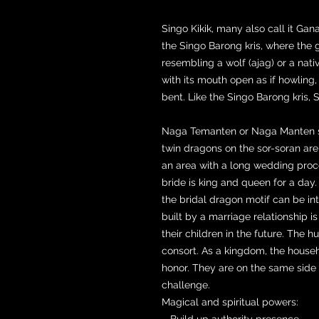
Singo Kikik, many also call it Gana 
the Singo Barong kris, where the 
resembling a wolf (ajag) or a nativ
with its mouth open as if howling, i
bent. Like the Singo Barong kris, S
Naga Temanten or Naga Manten sy
twin dragons on the sor-soran are l
an area with a long wedding proce
bride is king and queen for a day.
the bridal dragon motif can be i
built by a marriage relationship 
their children in the future. The h
consort. As a kingdom, the house
honor. They are on the same side 
challenge.
Magical and spiritual powers:
– Build up authority presence