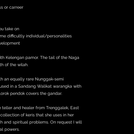
ss or carreer
ou take on
e difficultly individual/personalities
development
with Kelengan pamor. The tail of the Naga
h of the wilah.
ith an equally rare Nunggak-semi
oused in a Sandang Walikat warangka with
slorok pendok covers the gandar.
ne teller and healer from Trenggalek, East
collection of keris that she uses in her
h and spiritual problems. On request I will
ual powers.