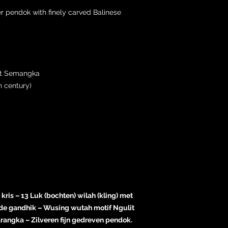
er pendok with finely carved Balinese
.
it Semangka
h century)
kris – 13 Luk (bochten) wilah (kling) met
 de gandhik – Wusing wutah motif Ngulit
ngka – Zilveren fijn gedreven pendok.