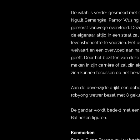
De wilah is verder gesmeed met 
Ngulit Semangka. Pamor Wusing w
gemorst vanwege overvloed. Deze
de eigenaar altijd in een staat za
levensbehoefte te voorzien. Het b
welvaart en een overvloed aan na
geeft. Door het bezitten van deze 
maken in zijn carrière of zal zijn
zich kunnen focussen op het behale
Aan de bovenzijde prijkt een bob
robyong wewer bezet met 8 gekle
De gandar wordt bedekt met een z
Balinezen figuren.
Kenmerken:
Dapur: Singo Barong, 13 Luk boch