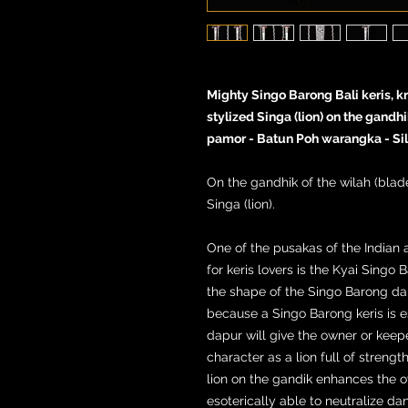
Mighty Singo Barong Bali keris, kr
stylized Singa (lion) on the gan
pamor - Batun Poh warangka - Sil
On the gandhik of the wilah (blade)
Singa (lion).
One of the pusakas of the Indian 
for keris lovers is the Kyai Singo B
the shape of the Singo Barong da
because a Singo Barong keris is es
dapur will give the owner or keepe
character as a lion full of streng
lion on the gandik enhances the own
esoterically able to neutralize da