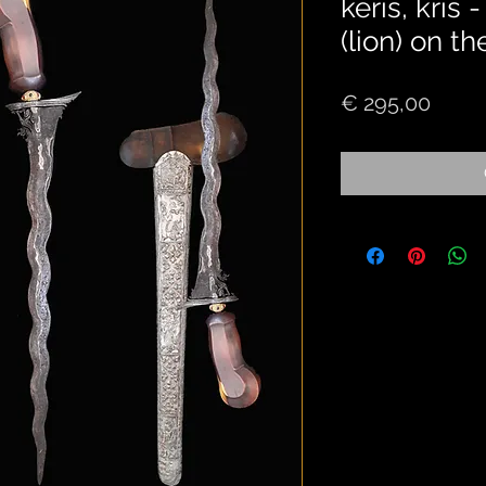
keris, kris 
(lion) on t
Price
€ 295,00