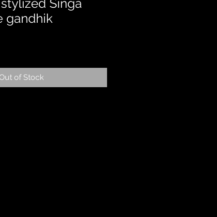
- stylized Singa
he gandhik
Out of Stock