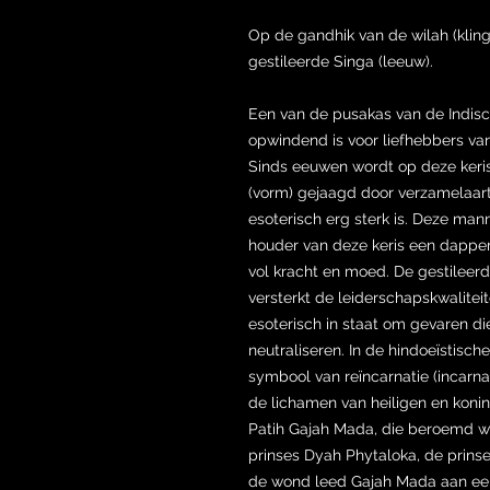
Op de gandhik van de wilah (kling)
gestileerde Singa (leeuw).
Een van de pusakas van de Indisc
opwindend is voor liefhebbers van
Sinds eeuwen wordt op deze keri
(vorm) gejaagd door verzamelaar
esoterisch erg sterk is. Deze man
houder van deze keris een dapper
vol kracht en moed. De gestileer
versterkt de leiderschapskwalitei
esoterisch in staat om gevaren d
neutraliseren. In de hindoeïstisc
symbool van reïncarnatie (incarnati
de lichamen van heiligen en konin
Patih Gajah Mada, die beroemd 
prinses Dyah Phytaloka, de prins
de wond leed Gajah Mada aan een o