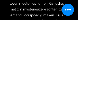
leven moeten opnemen. Ganesha,
met zijn mysterieuze krachten, zal
iemand voorspoedig maken. Hij is
een symbool van liefde en is ieders
weldoener.
Krachten/mogelijkheden: Ganesha
bezit de conventionele fysieke
eigenschappen van de
hindoegoden, zoals bovenmenselijke
kracht, bovenmenselijk
uithoudingsvermogen,
uithoudingsvermogen, weerstand
tegen verwondingen en een
betoverde levensduur; hij is niet
onsterfelijk zoals de goden van
Olympus. Hij heeft ook bepaalde
ongedefinieerde mystieke
vaardigheden. Een van zijn