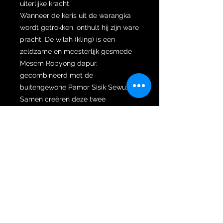
uiterlijke kracht.
Wanneer de keris uit de warangka
wordt getrokken, onthult hij zijn ware
pracht. De wilah (kling) is een
zeldzame en meesterlijk gesmede
Mesem Robyong dapur,
gecombineerd met de
buitengewone Pamor Sisik Sewu.
Samen creëren deze twee
elementen een perfecte balans
tussen subtiele invloed en gezag:
Pamor Sisik Sewu: Deze krachtige
bondgenoot voor leiders en
visionairs is een kanaal naar triomf.
Zijn buitengewone krachten trekken
geluk aan, versterken je natuurlijke
autoriteit met een magnetische
aanwezigheid en vergroten je