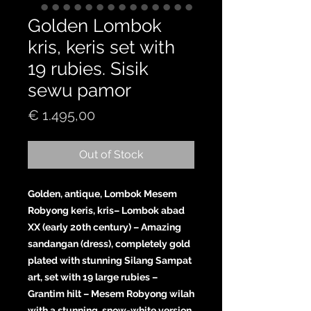
Golden Lombok
kris, keris set with
19 rubies. Sisik
sewu pamor
Price
€ 1.495,00
Out of Stock
Golden, antique, Lombok Mesem
Robyong keris, kris– Lombok abad
XX (early 20th century) – Amazing
sandangan (dress), completely gold
plated with stunning Silang Sampat
art, set with 19 large rubies –
Grantim hilt – Mesem Robyong wilah
with a stunning, snow-white version