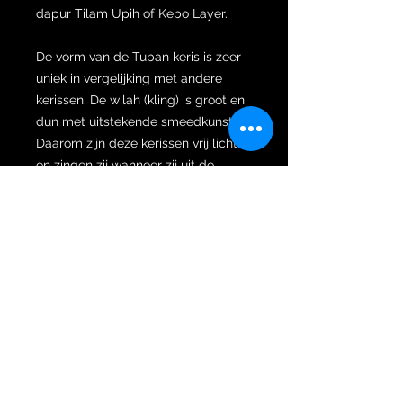
dapur Tilam Upih of Kebo Layer.
De vorm van de Tuban keris is zeer
uniek in vergelijking met andere
kerissen. De wilah (kling) is groot en
dun met uitstekende smeedkunst.
Daarom zijn deze kerissen vrij licht
en zingen zij wanneer zij uit de
gandar worden getrokken.
Aan de bovenzijde van de keris prijkt
een Nunggak Semi ukiran (greep)
van Surakarta. Let op het
gestileerde silhouet van de
hurkende voorouder en de
demonische Patra-Patra-maskers.
Nunggak Semi betekent de stam
die opnieuw ontspruit, het toont een
combinatie van een bewaker, een