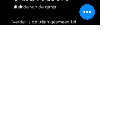
uiteinde van de ganja.
Verder is de wilah gesmeed tot
dapur Carang Soka met 9 luk
(golven). 8 pamor tambals sieren de
pikzwarte wilah.
Pamor Tambal wordt gesmeed door
afzonderlijke stukken pamor of
delen van een oude en spiritueel
zeer krachtige wilah in de wilah te
smeden. Deze pamor is zeldzaam
en heeft een hoge waarde omdat
het smeden ervan erg moeilijk is.
Alleen spiritueel sterke Empus
bezitten het meesterschap en de
magie om het te smeden. Echter,
voor degenen die er geschikt voor