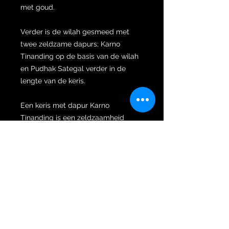
met goud.
Verder is de wilah gesmeed met
twee zeldzame dapurs; Karno
Tinanding op de basis van de wilah
en Pudhak Sategal verder in de
lengte van de keris.
Een keris met dapur Karno
Tinanding is een zeldzaamheid
omdat de wilah met twee kembang
kacangs is gesmeed, een aan de
linker- en een aan de rechterzijde
van de wilah. Karno Tinanding
kerissen staan bekend om hun
diverse en zeer sterke spirituele
krachten. Een Karno Tinanding keris
biedt bescherming tegen negatieve
paranormale krachten, weert