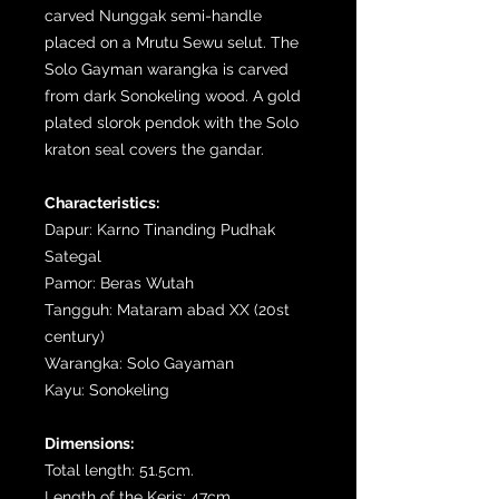
carved Nunggak semi-handle
placed on a Mrutu Sewu selut. The
Solo Gayman warangka is carved
from dark Sonokeling wood. A gold
plated slorok pendok with the Solo
kraton seal covers the gandar.
Characteristics:
Dapur: Karno Tinanding Pudhak
Sategal
Pamor: Beras Wutah
Tangguh: Mataram abad XX (20st
century)
Warangka: Solo Gayaman
Kayu: Sonokeling
Dimensions:
Total length: 51.5cm.
Length of the Keris: 47cm.