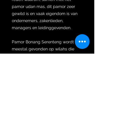
pamor udan mas, dit pamor zeer
gewild is en vaak eigendom is van
ondernemers, zakenlieden,
managers en leidinggevenden.
Pamor Bonang Serenteng wordt
meestal gevonden op wilahs die
recht zijn. Het vereist een hoge mate
van meesterschap van de Empu om
dit zeldzame pamormotief op een
wilah met meerdere luk, zoals bij
deze keris het geval is, te smeden.
Naast het zeldzame pamor is de
wilah gesmeed naar Naga Siluman
dapur met vijf luk. Naga Siluman.
Seluman of stealth in het Sanskriet
betekent verbeelding (zicht), dat is