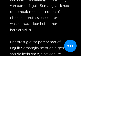
van pamor Ngulit Semangka. Ik heb
de tombak recent in Indonesië
ritueel en professioneel laten
wassen waardoor het pamor
hernieuwd is.
Het prestigieuze pamor motief
Ngulit Semangka helpt de eigenaar
van de keris om zijn netwerk te
verbreden en zorgt ervoor dat hij
zeer geliefd wordt binnen dit
netwerk waardoor zowel zijn
vermogen zal toenemen als zijn
doelen sneller en makkelijker zullen
worden behaald. De deur van het lot
gaat immers steeds wijder open
staan zodat kansen en
mogelijkheden overal vandaan