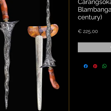
Carangsoka
Blambangan
century)
Price
€ 225,00