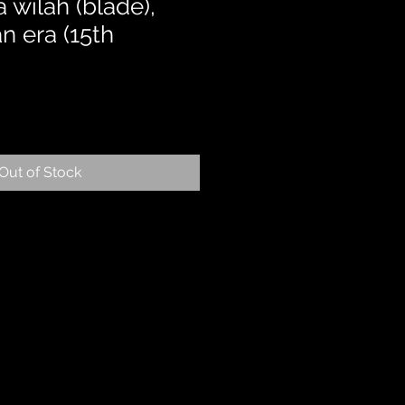
 wilah (blade),
 era (15th
Out of Stock