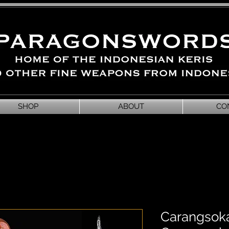
SHOP
ABOUT
CO
Carangsoka 