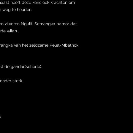
aast heeft deze keris ook krachten om
en weg te houden.
een zilveren Ngulit-Semangka pamor dat
rte wilah.
arangka van het zeldzame Pelet-Mbathok
kt de gandar(schede).
zonder sterk.
w