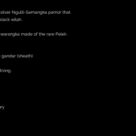
a silver Ngulit-Semangka pamor that
black wilah.
 warangka made of the rare Pelet-
 gandar (sheath).
strong.
ury