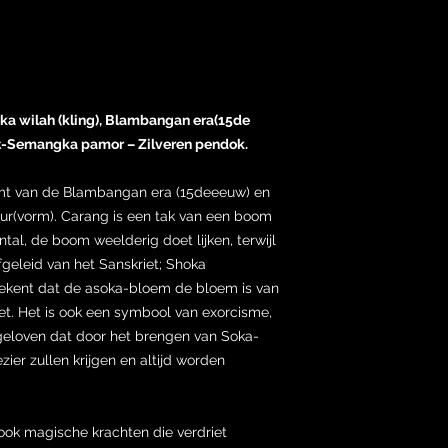
oka wilah (kling), Blambangan era(15de
it-Semangka pamor – Zilveren pendok.
amt van de Blambangan era (15deeeuw) en
r(vorm). Carang is een tak van een boom
ntal, de boom weelderig doet lijken, terwijl
geleid van het Sanskriet; Shoka
etekent dat de asoka-bloem de bloem is van
iet. Het is ook een symbool van exorcisme,
geloven dat door het brengen van Soka-
ier zullen krijgen en altijd worden
ook magische krachten die verdriet