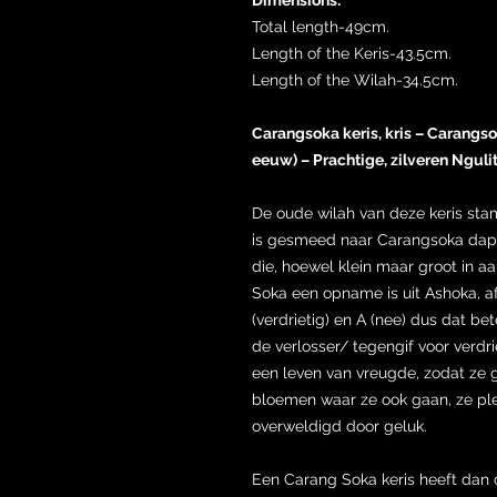
Total length-49cm.
Length of the Keris-43.5cm.
Length of the Wilah-34.5cm.
Carangsoka keris, kris – Carangs
eeuw) – Prachtige, zilveren Ngul
De oude wilah van deze keris st
is gesmeed naar Carangsoka dapu
die, hoewel klein maar groot in aa
Soka een opname is uit Ashoka, af
(verdrietig) en A (nee) dus dat b
de verlosser/ tegengif voor verdr
een leven van vreugde, zodat ze 
bloemen waar ze ook gaan, ze plez
overweldigd door geluk.
Een Carang Soka keris heeft dan 