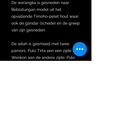
De warangka is gesneden naar
Beblatungan model uit het
opvallende Timoho-pelet hout waar
ook de gandar (schede) en de greep
van zijn gesneden.
De wilah is gesmeed met twee
pamors; Pulo Tirta een een zijde en
Wenkon aan de andere zijde. Pulo
Tirta betekent letterlijk eiland (in het
midden) van water (zee). Het is een
van de pamor motieven waarvan de
vluchtige vorm lijkt op een cluster
van eilanden in een zee van water.
Beschouwd als een pamor dat
magische krachten heeft die geluk
brengt en dat bijdraagt aan de
vrede binnen families, fortuin
genereert voor de eigenaar en