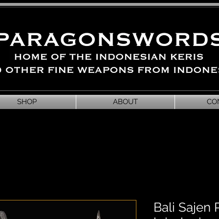
SHOP
ABOUT
CO
Bali Sajen