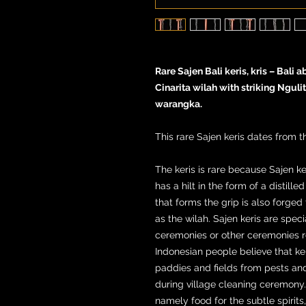
Rare Sajen Bali keris, kris – Bali
Cinarita wilah with striking Ngu
warangka.
This rare Sajen keris dates from t
The keris is rare because Sajen ke
has a hilt in the form of a distil
that forms the grip is also forge
as the wilah. Sajen keris are spec
ceremonies or other ceremonies re
Indonesian people believe that ker
paddies and fields from pests and
during village cleaning ceremony.
namely food for the subtle spirits