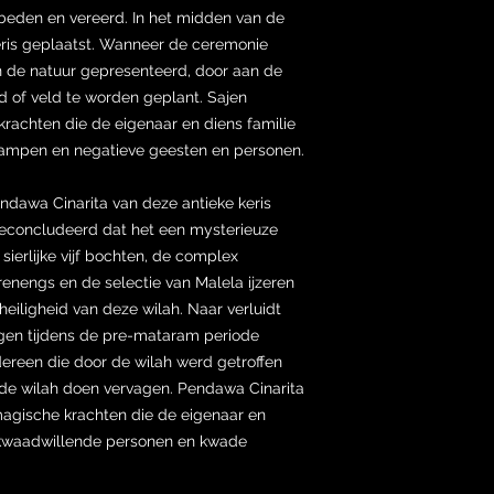
beden en vereerd. In het midden van de
keris geplaatst. Wanneer de ceremonie
aan de natuur gepresenteerd, door aan de
d of veld te worden geplant. Sajen
 krachten die de eigenaar en diens familie
rampen en negatieve geesten en personen.
dawa Cinarita van deze antieke keris
geconcludeerd dat het een mysterieuze
 sierlijke vijf bochten, de complex
engs en de selectie van Malela ijzeren
eiligheid van deze wilah. Naar verluidt
ningen tijdens de pre-mataram periode
dereen die door de wilah werd getroffen
de wilah doen vervagen. Pendawa Cinarita
agische krachten die de eigenaar en
 kwaadwillende personen en kwade