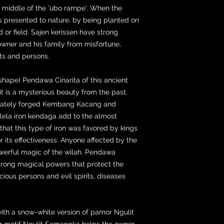
he middle of the 'ubo rampe'. When the
is presented to nature, by being planted on
d or field. Sajen kerissen have strong
 owner and his family from misfortune,
its and persons.
(shape) Pendawa Cinarita of this ancient
it is a mysterious beauty from the past.
tricately forged Kembang Kacang and
lela iron kendaga add to the almost
d that this type of iron was favored by kings
 its effectiveness. Anyone affected by the
werful magic of the wilah. Pendawa
strong magical powers that protect the
ious persons and evil spirits, diseases
with a snow-white version of pamor Ngulit
 motif Ngulit Semangka helps the owner