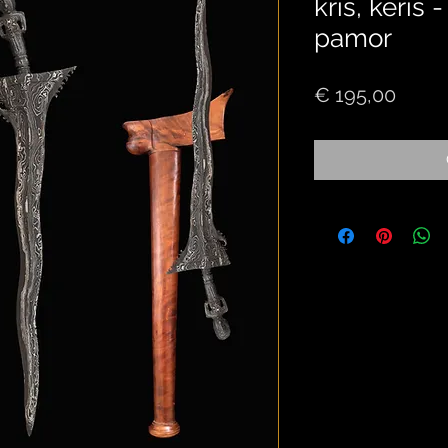
kris, keris
pamor
Price
€ 195,00