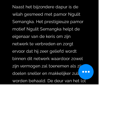
Naast het bijzondere dapur is de
wilah gesmeed met pamor Ngulit
Semangka. Het prestigieuze pamor
motief Ngulit Semangka helpt de
eigenaar van de keris om zijn
netwerk te verbreden en zorgt
ervoor dat hij zeer geliefd wordt
binnen dit netwerk waardoor zowel
zijn vermogen zal toenemen als zijn
doelen sneller en makkelijker zullen
worden behaald. De deur van het lot
gaat immers steeds wijder open
staan zodat kansen en
mogelijkheden overal vandaan
kunnen komen. De pamor lijnen van
Ngulit Semangka zijn als de
verschillende manieren die leiden
tot een richting. Het is een