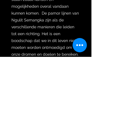
mogelijkheden overal vandaan
kunnen komen. De pamor lijnen van
Ngulit Semangka zijn als de
verschillende manieren die leiden
tot een richting. Het is een
boodschap dat we in dit leven niet
moeten worden ontmoedigd om
onze dromen en doelen te bereiken.
Het versterkt het geloof van de
eigenaar om verschillende manieren
te vinden en te benutten om zijn
doelstellingen en idealen te
realiseren en door te gaan zonder
ontmoedigd te worden, te blijven
worstelen en om nooit op te geven.
Hoewel dit pamor Wengkon er
eenvoudig uitziet is de spirituele