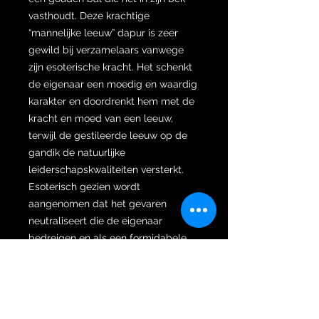
vasthoudt. Deze krachtige
“mannelijke leeuw” dapur is zeer
gewild bij verzamelaars vanwege
zijn esoterische kracht. Het schenkt
de eigenaar een moedig en waardig
karakter en doordrenkt hem met de
kracht en moed van een leeuw,
terwijl de gestileerde leeuw op de
gandik de natuurlijke
leiderschapskwaliteiten versterkt.
Esoterisch gezien wordt
aangenomen dat het gevaren
neutraliseert die de eigenaar
bedreigen en als een formidabele
beschermer fungeert.
Om de mystieke kracht nog verder
te versterken, is de wilah gesmeed