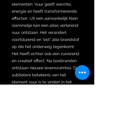
elementen. Vuur geeft warmte,
energie en heeft transformerende
effecten. Uit een aanvankelijk klein
vlammetje kan een alles verterend
vuur ontstaan. Het verandert
voortdurend en “eet” alle brandstof
op die het onderweg tegenkomt.
Het heeft echter ook een zuiverend
en creatief effect. Na bosbranden
ontstaan nieuwe levensruimtes. De
subtielere betekenis van het
element vuur is te vinden in het
spreekwoord “in vuur en vlam”. Wat
zoiets betekent als heel enthousiast
zijn. Ons “innerlijke vuur” bestaat uit
ons enthousiasme, passie,
assertiviteit, wilskracht en energie.
Als het element vuur in balans is,
voel je energie en motivatie om te