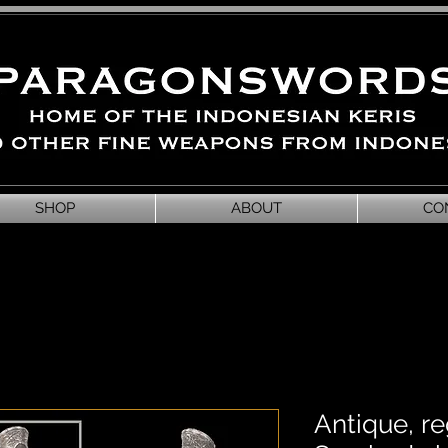
SHOP
ABOUT
CO
Antique, r