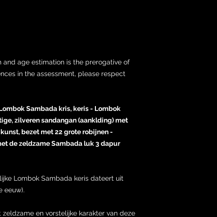
 and age estimation is the prerogative of
ences in the assessment, please respect
e Lombok Sambada kris, keris - Lombok
tige, zilveren sandangan (aanklding) met
unst, bezet met 22 grote robijnen -
met de zeldzame Sambada luk 3 dapur
lijke Lombok Sambada keris dateert uit
e eeuw).
t zeldzame en vorstelijke karakter van deze