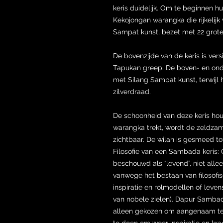
keris duidelijk. Om te beginnen hui
Kekojongan warangka die rijkelijk
Sampat kunst, bezet met 22 grote 
De bovenzijde van de keris is vers
Tapukan greep. De boven- en ond
met Silang Sampat kunst, terwijl 
zilverdraad.
De schoonheid van deze keris houdt
warangka trekt, wordt de zeldzam
zichtbaar. De wilah is gesmeed t
Filosofie van een Sambada keris: 
beschouwd als “levend”, niet all
vanwege het bestaan van filosofi
inspiratie en rolmodellen of leven
van nobele zielen). Dapur Sambad
alleen gekozen om aangenaam te 
te doen om weer inspiratie en kra