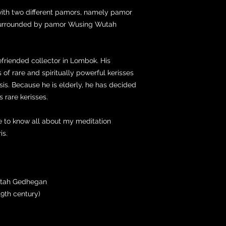
 with two different pamors, namely pamor
s surrounded by pamor Wusing Wutah
befriended collector in Lombok. His
 of rare and spiritually powerful kerisses
sis. Because he is elderly, he has decided
s rare kerisses.
e to know all about my meditation
is.
utah Gedhegan
9th century)