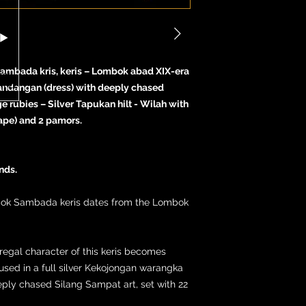
Sambada kris, keris – Lombok abad XIX-era
 sandangan (dress) with deeply chased
ge rubies – Silver Tapukan hilt - Wilah with
ape) and 2 pamors.
nds.
mbok Sambada keris dates from the Lombok
d regal character of this keris becomes
oused in a full silver Kekojongan warangka
eply chased Silang Sampat art, set with 22