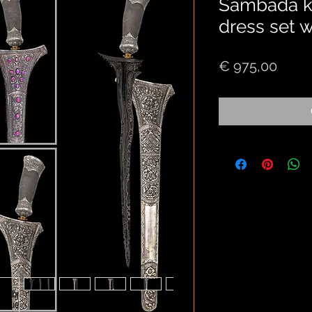
Sambada kri
dress set w
Price
€ 975,00