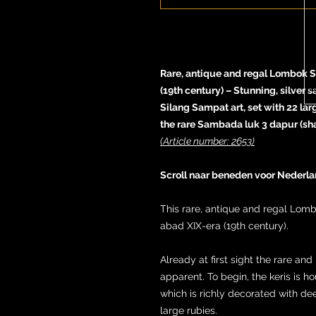
Rare, antique and regal Lombok 
(19th century) – Stunning, silver
Silang Sampat art, set with 22 lar
the rare Sambada luk 3 dapur (sh
(Article number: 2653)
Scroll naar beneden voor Nederla
This rare, antique and regal Lo
abad XIX-era (19th century).
Already at first sight the rare an
apparent. To begin, the keris is h
which is richly decorated with de
large rubies.