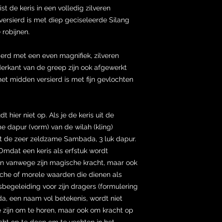
st de keris in een volledig zilveren
 versierd is met diep geciseleerde Silang
robijnen.
ierd met een even magnifiek, zilveren
erkant van de greep zijn ook afgewerkt
het midden versierd is met fijn gevlochten
 hier niet op. Als je de keris uit de
e dapur (vorm) van de wilah (kling)
ot de zeer zeldzame Sambada, 3 luk dapur.
Omdat een keris als erfstuk wordt
een vanwege zijn magische kracht, maar ook
sche of morele waarden die dienen als
sbegeleiding voor zijn dragers (formulering
a, een naam vol betekenis, wordt niet
zijn om te horen, maar ook om kracht op
cht op te doen om te vechten in het