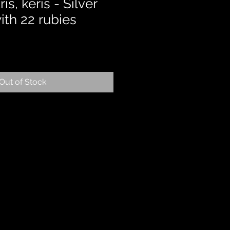
s, keris - Silver
ith 22 rubies
Out of Stock