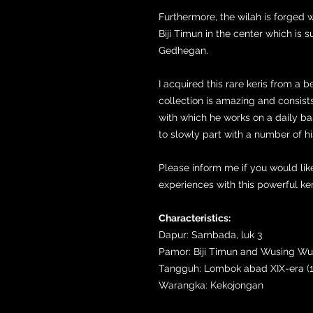
Furthermore, the wilah is forged
Biji Timun in the center which i
Gedhegan.
I acquired this rare keris from a 
collection is amazing and consists
with which he works on a daily ba
to slowly part with a number of hi
Please inform me if you would lik
experiences with this powerful ker
Characteristics:
Dapur: Sambada, luk 3
Pamor: Biji Timun and Wusing W
Tangguh: Lombok abad XIX-era (1
Warangka: Kekojongan