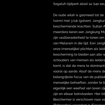
Segaluh-tijdperk abad 14 (14e eeu
De oude wilah is gesmeed tot de
(vorm) met 3 luk (golven). Jangk
beschermende krachten. Sultan
meerdere keren een Jangkung May
zijn vastberadenheid te tonen o
van Mataram in die tijd. Een Jang
onze (menselijke) plichten als lei
bescherming te bieden aan alle 
schouders van mensen als leiders
komt, is dat de mens te dominant i
vooral op aarde. Alsof de mens de
belangrijkste focus van de publie
menselijke behoeften, zonder te 
eigenlijk een weefsel van leven z
zijn en elkaar beïnvloeden. Hier bl
Beschermer is verschoven naar een
“Beheerder” verandert in “Eigenaa