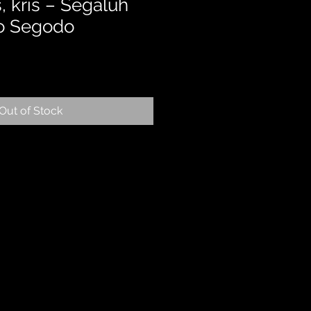
, kris – Segaluh
o Segodo
Out of Stock