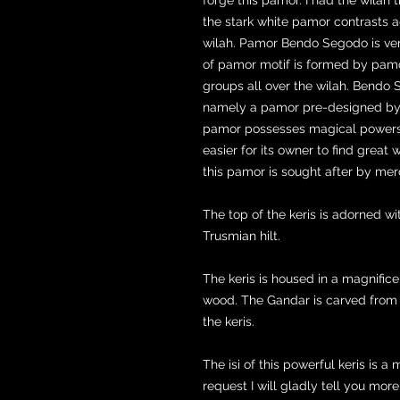
the stark white pamor contrasts a
wilah. Pamor Bendo Segodo is ver
of pamor motif is formed by pamo
groups all over the wilah. Bendo 
namely a pamor pre-designed by
pamor possesses magical powers t
easier for its owner to find great
this pamor is sought after by me
The top of the keris is adorned w
Trusmian hilt.
The keris is housed in a magnifi
wood. The Gandar is carved fro
the keris.
The isi of this powerful keris is a
request I will gladly tell you mor