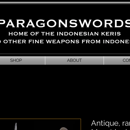
SHOP
ABOUT
CO
Antique, r