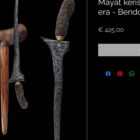
Mayat keris
era - Bend
Price
€ 425,00