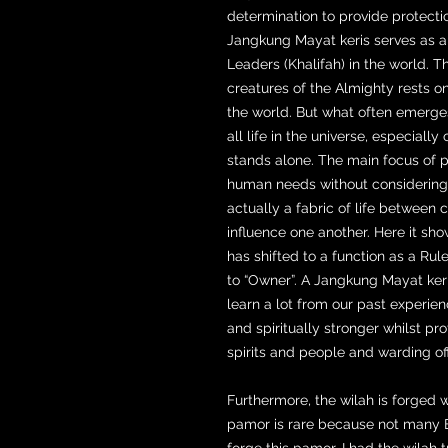
determination to provide protecti
Jangkung Mayat keris serves as a
Leaders (Khalifah) in the world. Th
creatures of the Almighty rests o
the world. But what often emerge
all life in the universe, especiall
stands alone. The main focus of p
human needs without considering 
actually a fabric of life between 
influence one another. Here it sh
has shifted to a function as a Rul
to “Owner”. A Jangkung Mayat keris 
learn a lot from our past experie
and spiritually stronger whilst pro
spirits and people and warding off
Furthermore, the wilah is forged
pamor is rare because not many Em
forge this pamor. I had the wilah 