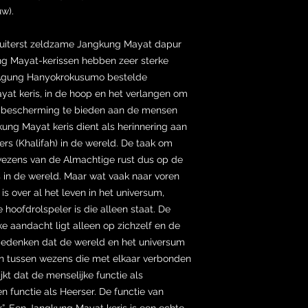
w).
 uiterst zeldzame Jangkung Mayat dapur
ung Mayat-kerissen hebben zeer sterke
 Agung Hanyokrokusumo bestelde
at keris, in de hoop en het verlangen om
m bescherming te bieden aan de mensen
kung Mayat keris dient als herinnering aan
ders (Khalifah) in de wereld. De taak om
wezens van de Almachtige rust dus op de
 in de wereld. Maar wat vaak naar voren
s over al het leven in het universum,
 hoofdrolspeler is die alleen staat. De
ke aandacht ligt alleen op zichzelf en de
bedenken dat de wereld en het universum
ijn tussen wezens die met elkaar verbonden
ijkt dat de menselijke functie als
 functie als Heerser. De functie van
r”. Een Jangkung Mayat keris is een echte