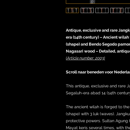
Antique, exclusive and rare Jangk
era (14th century) – Ancient wila
(shape) and Bendo Segodo pamor
Nagasari wood – Detailed, antique
(Article number: 2003)
Scroll naar beneden voor Nederla
This antique, exclusive and rare 
Segaluh-era abad 14 (14th century
The ancient wilah is forged to t
(shape) with 3 luk (waves). Jangk
protective powers. Sultan Agun
Mayat keris several times, with t