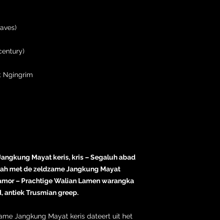
aves)
century)
t Ngingrim
Jangkung Mayat keris, kris – Segaluh abad
ilah met de zeldzame Jangkung Mayat
amor – Prachtige Walian Lamen warangka
, antiek Trusmian greep.
zame Jangkung Mayat keris dateert uit het