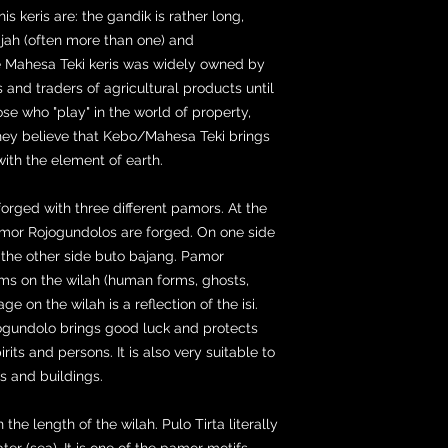
is keris are: the gandik is rather long,
jah (often more than one) and
e Mahesa Teki keris was widely owned by
 and traders of agricultural products until
se who "play" in the world of property,
hey believe that Kebo/Mahesa Teki brings
ith the element of earth.
forged with three different pamors. At the
pamor Rojogundolos are forged. On one side
 the other side buto bajang. Pamor
ms on the wilah (human forms, ghosts,
ge on the wilah is a reflection of the isi.
gundolo brings good luck and protects
its and persons. It is also very suitable to
s and buildings.
 the length of the wilah. Pulo Tirta literally
ter (sea). It is one of the pamor motifs