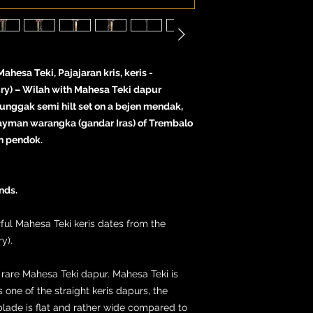
ahesa Teki, Pajajaran kris, keris -
ury) – Wilah with Mahesa Teki dapur
unggak semi hilt set on a bejen mendak,
Gayman warangka (gandar Iras) of Trembalo
h pendok.
nds.
rful Mahesa Teki keris dates from the
y).
e rare Mahesa Teki dapur. Mahesa Teki is
s one of the straight keris dapurs, the
e blade is flat and rather wide compared to