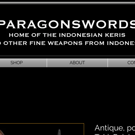
SHOP
ABOUT
CO
Antique, p