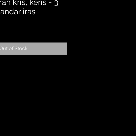
ran kris, keris - 3
andar iras
Out of Stock