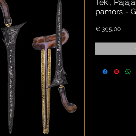
Teki, Pajaja
pamors - G
Price
€ 395,00