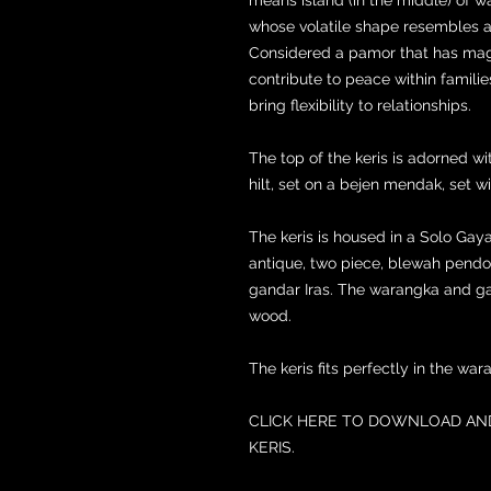
whose volatile shape resembles a c
Considered a pamor that has magi
contribute to peace within famili
bring flexibility to relationships.
The top of the keris is adorned w
hilt, set on a bejen mendak, set w
The keris is housed in a Solo G
antique, two piece, blewah pendo
gandar Iras. The warangka and ga
wood.
The keris fits perfectly in the war
CLICK HERE TO DOWNLOAD AND
KERIS.