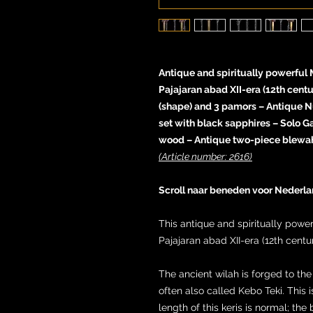
Antique and spiritually powerful M
Pajajaran abad XII-era (12th cent
(shape) and 3 pamors – Antique N
set with black sapphires – Solo 
wood – Antique two-piece blewa
(Article number: 2616)
Scroll naar beneden voor Nederla
This antique and spiritually powe
Pajajaran abad XII-era (12th centur
The ancient wilah is forged to th
often also called Kebo Teki. This i
length of this keris is normal; th