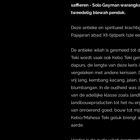
saffieren - Solo Gayman warangka
tweedelig blewah pendok.
Deze antieke en spiritueel krachti
Pajajaran abad XII-tijdperk (12e e
De antieke wilah is gesmeed tot
Teki wordt vaak ook Kebo Teki gen
dapurs, de lengte van deze keris i
vergeleken met andere kerissen. De
vrij lang, kembang kacang, jalen
blumbangan. In de oudheid was de 
van de adellijke klasse zoals lan
landbouwproducten tot het nu erg 
van onroerend goed, bouw tot mi
Kebo/Mahesa Teki geluk brengt a
aarde.
Verder is de oude wilah gesmeed