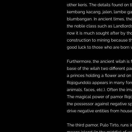
other keris. The details found on th
kembang kacang, jalen, lambe ga
blumbangan. In ancient times, th
the noble class such as Landlords
now it is much sought after by tho
construction to mining because t
good luck to those who are born w
Furthermore, the ancient wilah is 
base of the wilah two different 
a princes holding a flower and on
Rojogundolo appears in many for
animals, faces, etc.). Often the ima
The magical power of pamor Rojo
the possessor against negative spir
drive negative entities from house
The third pamor, Pulo Tirto, runs in
means island (in the middle) of wa