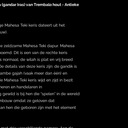
 (gandar Iras) van Trembalo hout - Antieke
ge Mahesa Teki keris dateert uit het
euw).
 de zeldzame Mahesa Teki dapur. Mahesa
oemd. Dit is een van de rechte keris
s normaal; de wilah is plat en vrij breed
 details van deze keris zijn: de gandik is
, lambe gajah (vaak meer dan één) en
Mahesa Teki keris wijd en zijd in bezit
dheren en handelaren in
gewild is bij hen die “spelen” in de wereld
jnbouw omdat ze geloven dat
an hen die geboren zijn met het element
 met drie verschillende pamors. Aan de