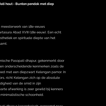
ti hout - Bunton pendok met diep
en meesterwerk van 18e-eeuws
rtasura Abad XVIII (18e eeuw). Een echt
sthetiek en spirituele diepte van het
aamt.
onische Pasopati dhapur, gekenmerkt door
s) en onderscheidende kenmerken zoals de
smeed met een diepzwart Kelengan pamor. In
rs, richt Kelengan zich op de absolute
rdigheid van de smid in zijn
rte afwerking is zeer gewild bij kenners
 minimalistische schoonheid.
sopati dhapur legendarisch, genoemd naar