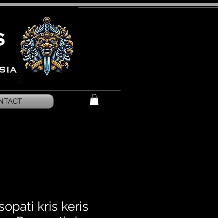
NTACT
opati kris keris