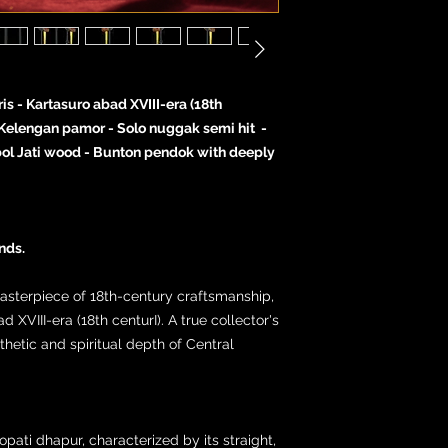
ris - Kartasuro abad XVIII-era (18th
 Kelengan pamor - Solo nuggak semi hit -
l Jati wood - Bunton pendok with deeply
nds.
masterpiece of 18th-century craftsmanship,
 XVIII-era (18th centurI). A true collector's
thetic and spiritual depth of Central
pati dhapur, characterized by its straight,