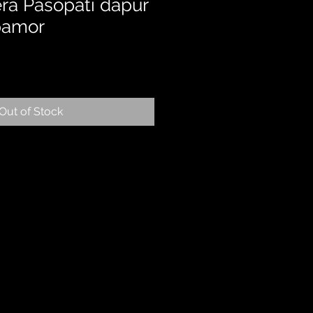
era Pasopati dapur
pamor
Out of Stock