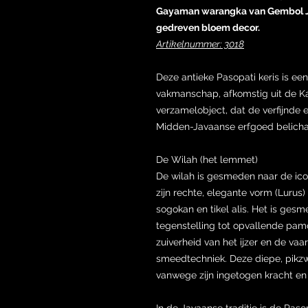
Gayaman warangka van Gembol Ja
gedreven bloem decor.
Artikelnummer: 3018
Deze antieke Pasopati keris is e
vakmanschap, afkomstig uit de Ka
verzamelobject, dat de verfijnde e
Midden-Javaanse erfgoed belich
De Wilah (het lemmet)
De wilah is gesmeden naar de ic
zijn rechte, elegante vorm (Luru
sogokan en tikel alis. Het is ge
tegenstelling tot opvallende pamo
zuiverheid van het ijzer en de vaa
smeedtechniek. Deze diepe, pikzwa
vanwege zijn ingetogen kracht en
In de Javaanse traditie is de Pa