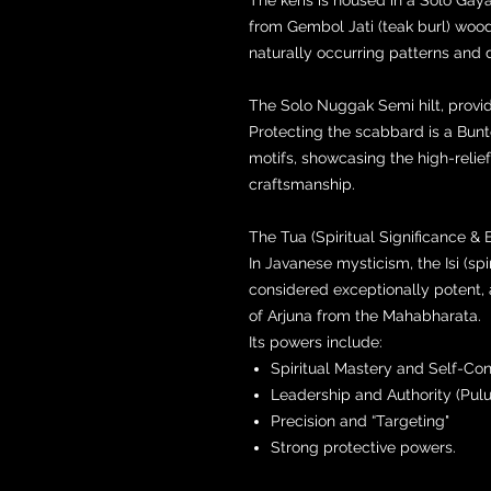
from Gembol Jati (teak burl) wood. 
naturally occurring patterns and d
The Solo Nuggak Semi hilt, provid
Protecting the scabbard is a Bunt
motifs, showcasing the high-relie
craftsmanship.
The Tua (Spiritual Significance & B
In Javanese mysticism, the Isi (spir
considered exceptionally potent, 
of Arjuna from the Mahabharata.
Its powers include:
Spiritual Mastery and Self-Con
Leadership and Authority (Pu
Precision and “Targeting"
Strong protective powers.