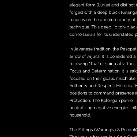
elegant form (Lurus) and distinct fe
forged with a deep black Kelenga
focuses on the absolute purity of t
technique. This deep, "pitch-black"
connoisseurs for its understated 
In Javanese tradition, the Pasopa
arrow of Arjuna. It is considered a
following "Tua" or spiritual virtues 
Focus and Determination: It is sai
focused on their goals, much like 
Authority and Respect: Historicall
positions to command presence a
Protection: The Kelengan pamor is
neutralizing negative energies, of
household.
The Fittings (Warangka & Pendok
The keris is housed in a Solo Ga