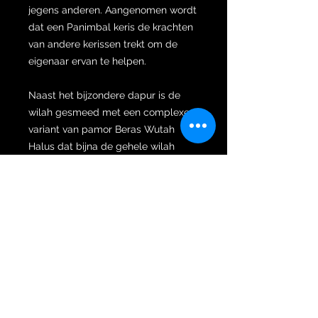
jegens anderen. Aangenomen wordt
dat een Panimbal keris de krachten
van andere kerissen trekt om de
eigenaar ervan te helpen.
Naast het bijzondere dapur is de
wilah gesmeed met een complexe
variant van pamor Beras Wutah
Halus dat bijna de gehele wilah
bedekt. Pamor Wos Wutah betekent
gemorst rijst dat wordt gemorst
vanwege overvloed. Deze keris heeft
magische eigenschappen die de
eigenaar altijd in een staat zal
stellen om meer dan adequaat in
zijn levensbehoefte te voorzien.
Beras Wutah bezit magische
krachten die sereniteit, welvaart en
een overvloed aan natuurlijke