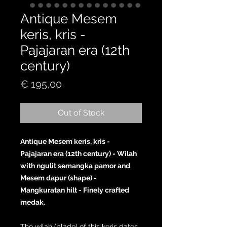
Antique Mesem
keris, kris -
Pajajaran era (12th
century)
Price
€ 195,00
Out of Stock
Antique Mesem keris, kris -
Pajajaran era (12th century) - Wilah
with ngulit semangka pamor and
Mesem dapur (shape) -
Mangkuratan hilt - Finely crafted
medak.
The wilah (blade) of this keris dates