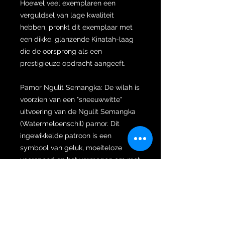
Hoewel veel exemplaren een
verguldsel van lage kwaliteit
hebben, pronkt dit exemplaar met
een dikke, glanzende Kinatah-laag
die de oorsprong als een
prestigieuze opdracht aangeeft.
Pamor Ngulit Semangka: De wilah is
voorzien van een "sneeuwwitte"
uitvoering van de Ngulit Semangka
(Watermeloenschil) pamor. Dit
ingewikkelde patroon is een
symbool van geluk, moeiteloze
voorspoed en het vermogen om met
mensen uit alle lagen van de
bevolking om te gaan.
Traditionele Rituele Behandeling: De
wilah is professioneel en ritueel