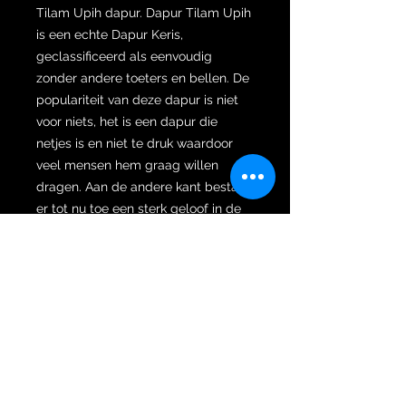
Tilam Upih dapur. Dapur Tilam Upih
is een echte Dapur Keris,
geclassificeerd als eenvoudig
zonder andere toeters en bellen. De
populariteit van deze dapur is niet
voor niets, het is een dapur die
netjes is en niet te druk waardoor
veel mensen hem graag willen
dragen. Aan de andere kant bestaat
er tot nu toe een sterk geloof in de
gemeenschap dat isoterische,
krachtige erfstukken meestal
worden aangetroffen in een
eenvoudige (rechte) dhapur zoals
brojol en tilam upih en niet in de
meer complexe dapurs. Tilam Upih
heeft een filosofische betekenis.
Tilam Upih, als symbool voor
vrouwen, betekent dat het