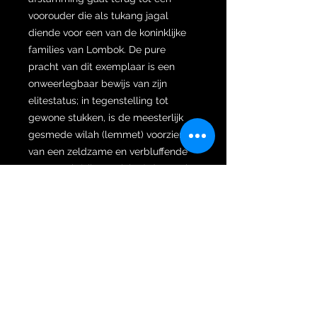
voorouder die als tukang jagal
diende voor een van de koninklijke
families van Lombok. De pure
pracht van dit exemplaar is een
onweerlegbaar bewijs van zijn
elitestatus; in tegenstelling tot
gewone stukken, is de meesterlijk
gesmede wilah (lemmet) voorzien
van een zeldzame en verbluffende
Kuta Mesir (zilveren inleg) decoratie,
een bewijs van zijn koninklijke
verleden en de bekwame handen
die het vervaardigden.
Op de bovenzijde bovenkant van dit
magnifieke stuk, prijkt een Batah-
greep met gedetailleerd
houtsnijwerk, terwijl een perfect