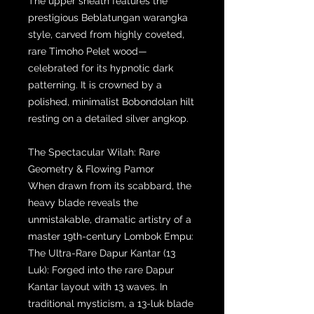
The upper sheath features the
prestigious Beblatungan warangka
style, carved from highly coveted,
rare Timoho Pelet wood—
celebrated for its hypnotic dark
patterning. It is crowned by a
polished, minimalist Bobondolan hilt
resting on a detailed silver angkop.
The Spectacular Wilah: Rare
Geometry & Flowing Pamor
When drawn from its scabbard, the
heavy blade reveals the
unmistakable, dramatic artistry of a
master 19th-century Lombok Empu:
The Ultra-Rare Dapur Kantar (13
Luk): Forged into the rare Dapur
Kantar layout with 13 waves. In
traditional mysticism, a 13-luk blade