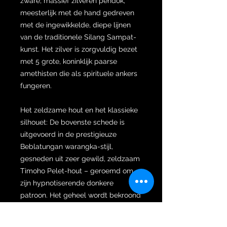
zware, massief zilveren pendok,
meesterlijk met de hand gedreven
met de ingewikkelde, diepe lijnen
van de traditionele Silang Sampat-
kunst. Het zilver is zorgvuldig bezet
met 5 grote, koninklijk paarse
amethisten die als spirituele ankers
fungeren.
Het zeldzame hout en het klassieke
silhouet: De bovenste schede is
uitgevoerd in de prestigieuze
Beblatungan warangka-stijl,
gesneden uit zeer gewild, zeldzaam
Timoho Pelet-hout – geroemd om
zijn hypnotiserende donkere
patroon. Het geheel wordt bekroond
door een gepolijst, minimalistisch
Bobondolan-greep dat rust op een