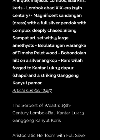
Antique, majestic Lombok, Bali kris,
keris - Lombok abad XIX-era (19th
century) - Magnificent sandangan
(dress) with a full silver pendok with
complex, deeply chased Silang
Sampat art, set with 5 large
amethysts - Beblatungan warangka
of Timoho Pelet wood - Bobondolan
hilt on a silver angkop - Rare wilah
forged to Kantar Luk 13 dapur
(shape) and a striking Ganggeng
Kanyut pamor.
Article number: 2487
The Serpent of Wealth: 19th-
Century Lombok-Bali Kantar Luk 13
Ganggeng Kanyut Keris
Aristocratic Heirloom with Full Silver